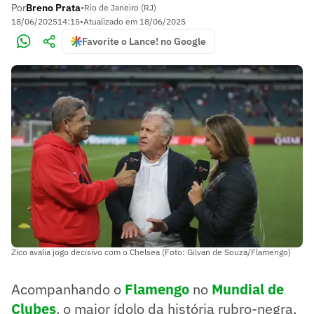
Por
Breno Prata
•
Rio de Janeiro (RJ)
18/06/2025
14:15
•
Atualizado em
18/06/2025
Favorite o Lance! no Google
Zico avalia jogo decisivo com o Chelsea (Foto: Gilvan de Souza/Flamengo)
Acompanhando o
Flamengo
no
Mundial de
Clubes
, o maior ídolo da história rubro-negra,