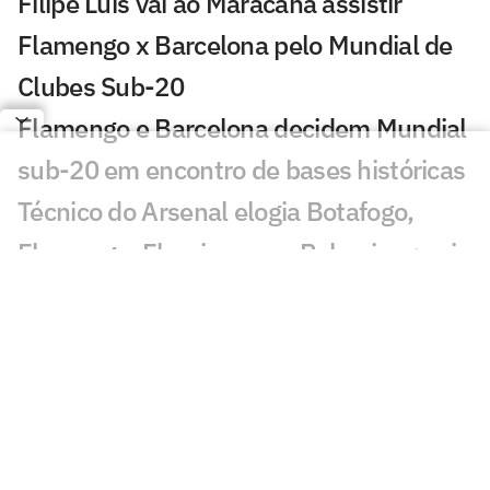
Filipe Luís vai ao Maracanã assistir
Flamengo x Barcelona pelo Mundial de
Clubes Sub-20
Flamengo e Barcelona decidem Mundial
sub-20 em encontro de bases históricas
Técnico do Arsenal elogia Botafogo,
Flamengo, Fluminense e Palmeiras; veja
José Mourinho revela ter torcido para
brasileiro no Mundial
Coritiba acerta com atacante que
disputou o Mundial de Clubes
Jornal europeu crava crise de time após