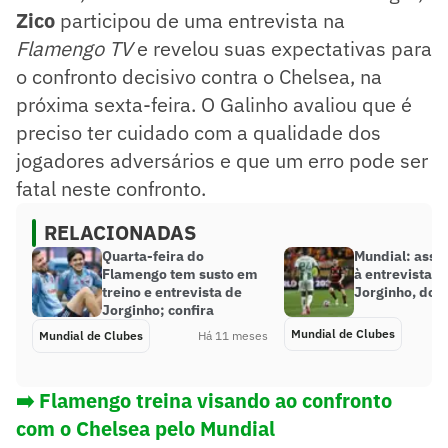
Zico
participou de uma entrevista na
Flamengo TV
e revelou suas expectativas para
o confronto decisivo contra o Chelsea, na
próxima sexta-feira. O Galinho avaliou que é
preciso ter cuidado com a qualidade dos
jogadores adversários e que um erro pode ser
fatal neste confronto.
RELACIONADAS
Quarta-feira do
Mundial: assis
Flamengo tem susto em
à entrevista c
treino e entrevista de
Jorginho, do 
Jorginho; confira
Mundial de Clubes
Mundial de Clubes
Há 11 meses
➡️ Flamengo treina visando ao confronto
com o Chelsea pelo Mundial