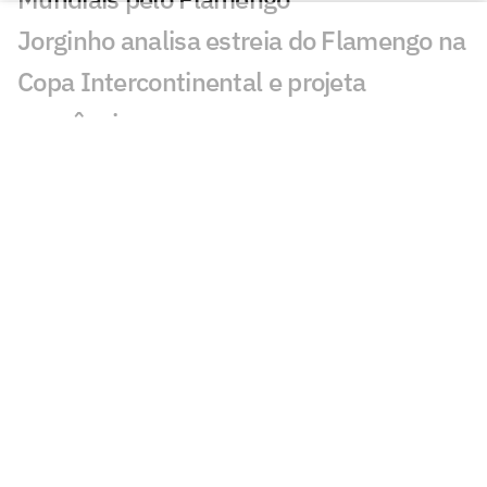
Jorginho analisa estreia do Flamengo na
Copa Intercontinental e projeta
sequência
Bruno Henrique analisa confronto com
Cruz Azul e projeta próximo jogo:
'Mundial sempre é difícil'
Jogadores do Flamengo estão
pendurados na Copa Intercontinental?
Entenda regulamento
Veja os gols de Flamengo x Cruz Azul
Flamengo x Cruz Azul: Adriano prevê gol