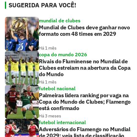
SUGERIDA PARA VOCÊ!
mundial de clubes
Mundial de Clubes deve ganhar novo
formato com 48 times em 2029
Há 1 mês
copa do mundo 2026
Rivais do Fluminense no Mundial de
Clubes estreiam na abertura da Copa
do Mundo
Há 1 mês
futebol nacional
Palmeiras lidera ranking por vaga na
Copa do Mundo de Clubes; Flamengo
está confirmado
Há 3 meses
futebol internacional
Adversários do Flamengo no Mundial
de 2029: veja lista de classificação