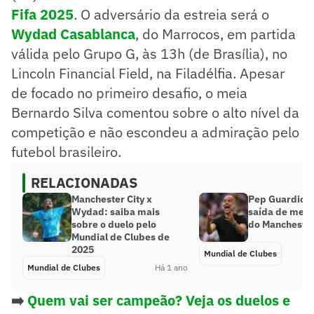
Fifa 2025
. O adversário da estreia será o
Wydad Casablanca
, do Marrocos, em partida
válida pelo Grupo G, às 13h (de Brasília), no
Lincoln Financial Field, na Filadélfia. Apesar
de focado no primeiro desafio, o meia
Bernardo Silva comentou sobre o alto nível da
competição e não escondeu a admiração pelo
futebol brasileiro.
RELACIONADAS
Manchester City x
Pep Guardiola
Wydad: saiba mais
saída de meio
sobre o duelo pelo
do Manchester
Mundial de Clubes de
2025
Mundial de Clubes
Mundial de Clubes
Há 1 ano
➡️
Quem vai ser campeão? Veja os duelos e