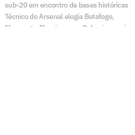
sub-20 em encontro de bases históricas
Técnico do Arsenal elogia Botafogo,
Flamengo, Fluminense e Palmeiras; veja
José Mourinho revela ter torcido para
brasileiro no Mundial
Coritiba acerta com atacante que
disputou o Mundial de Clubes
Jornal europeu crava crise de time após
o Mundial de Clubes: 'O pior da história'
Chelsea anuncia primeiro reforço após
título do Mundial de Clubes
Fluminense já recebeu parte da