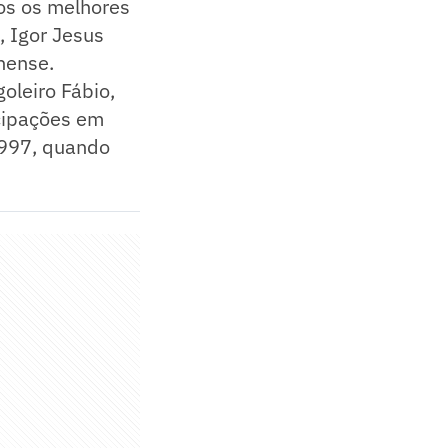
tos os melhores
, Igor Jesus
nense.
oleiro Fábio,
icipações em
1997, quando