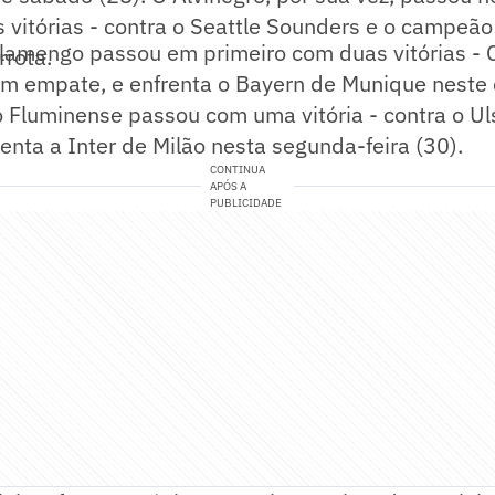
 vitórias - contra o Seattle Sounders e o campeã
Flamengo passou em primeiro com duas vitórias - 
rrota.
um empate, e enfrenta o Bayern de Munique neste
o Fluminense passou com uma vitória - contra o Ul
enta a Inter de Milão nesta segunda-feira (30).
CONTINUA
APÓS A
PUBLICIDADE