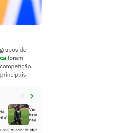
 grupos do
uca
foram
a competição.
principais
Vini Jr exalta campanha dos
da,
brasileiros no Mundial: ‘Futebol
ifa’
não é só Europa’
1 ano
Mundial de Clubes
Há 1 ano