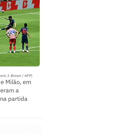
eric J. Brown / AFP)
de Milão, em
veram a
na partida