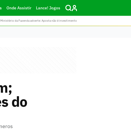
s
Onde Assistir
Lance! Jogos
Ministério da Fazenda adverte: Aposta não é investimento
m;
es do
úmeros