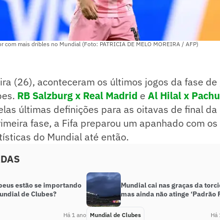
ador com mais dribles no Mundial (Foto: PATRICIA DE MELO MOREIRA / AFP)
ira (26), aconteceram os últimos jogos da fase de
bes.
RB Salzburg
x Real Madrid
e
Al Hilal x Pach
las últimas definições para as oitavas de final d
imeira fase, a Fifa preparou um apanhado com os 
ísticas do Mundial até então.
ADAS
peus estão se importando
Mundial cai nas graças da torci
undial de Clubes?
mas ainda não atinge ‘Padrão F
Há 1 ano
Mundial de Clubes
Há 