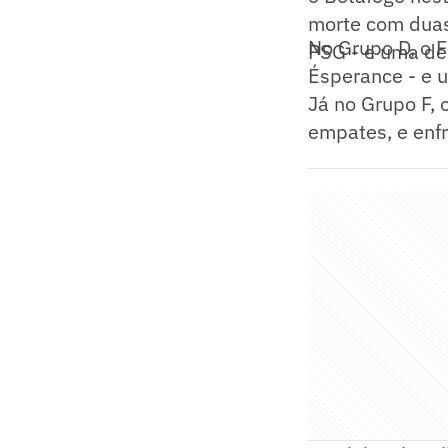
morte com duas
No Grupo D, o 
PSG - e uma de
Ésperance - e 
Já no Grupo F, 
empates, e enfr