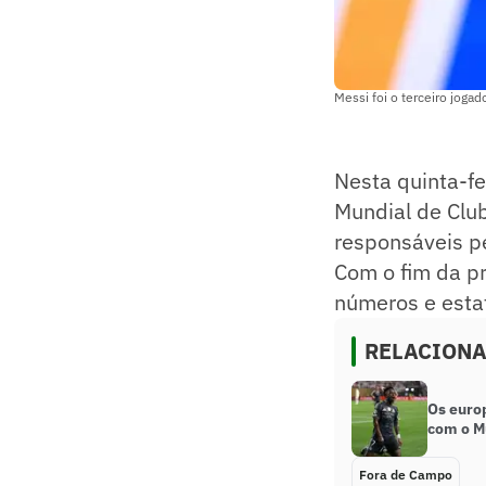
Messi foi o terceiro jog
Nesta quinta-fe
Mundial de Clu
responsáveis pe
Com o fim da pr
números e estat
RELACION
Os euro
com o M
Fora de Campo