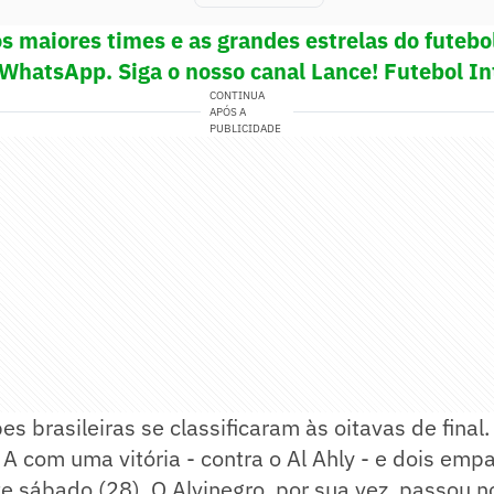
os maiores times e as grandes estrelas do futeb
 WhatsApp. Siga o nosso canal Lance! Futebol In
CONTINUA
APÓS A
PUBLICIDADE
es brasileiras se classificaram às oitavas de final
 A com uma vitória - contra o Al Ahly - e dois empa
e sábado (28). O Alvinegro, por sua vez, passou n