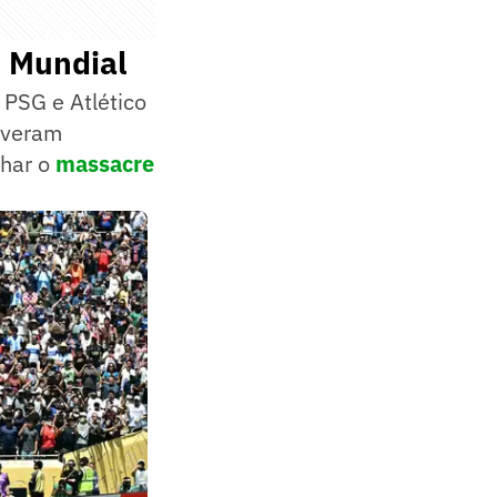
o Mundial
 PSG e Atlético
iveram
nhar o
massacre