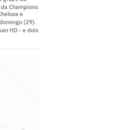
o da Champions
Chelsea e
 domingo (29).
san HD - e dois