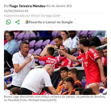
Por
Tiago Teixeira Mendes
•
Rio de Janeiro (RJ)
21/06/2025
12:52
Supervisionado
por
Wilson Gonzaga Spiler
Favorite o Lance! no Google
Bruno Lage discutindo com Kökçü na beira do campo, na partida do Benfica,
no Mundial (Foto: Michael Owens/AFP)