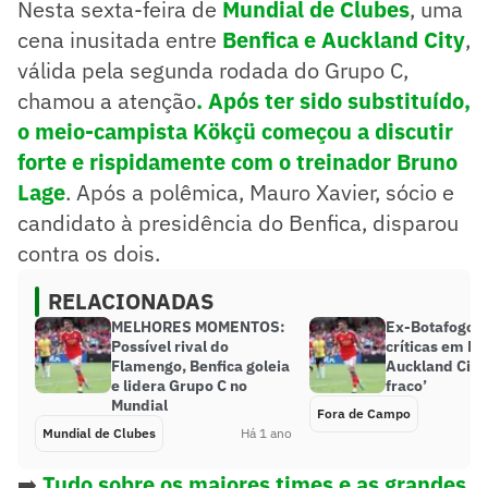
Nesta sexta-feira de
Mundial de Clubes
, uma
cena inusitada entre
Benfica e Auckland City
,
válida pela segunda rodada do Grupo C,
chamou a atenção
. Após ter sido substituído,
o meio-campista Kökçü começou a discutir
forte e rispidamente com o treinador Bruno
Lage
. Após a polêmica, Mauro Xavier, sócio e
candidato à presidência do Benfica, disparou
contra os dois.
RELACIONADAS
MELHORES MOMENTOS:
Ex-Botafogo v
Possível rival do
críticas em Be
Flamengo, Benfica goleia
Auckland City:
e lidera Grupo C no
fraco’
Mundial
Fora de Campo
Mundial de Clubes
Há 1 ano
➡️
Tudo sobre os maiores times e as grandes