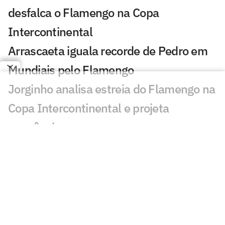
desfalca o Flamengo na Copa
Intercontinental
Arrascaeta iguala recorde de Pedro em
Mundiais pelo Flamengo
Jorginho analisa estreia do Flamengo na
Copa Intercontinental e projeta
sequência
Bruno Henrique analisa confronto com
Cruz Azul e projeta próximo jogo:
'Mundial sempre é difícil'
Jogadores do Flamengo estão
pendurados na Copa Intercontinental?