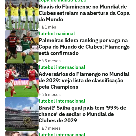
Rivais do Fluminense no Mundial de
Clubes estreiam na abertura da Copa
do Mundo
Há 1 mês
futebol nacional
Palmeiras lidera ranking por vaga na
Copa do Mundo de Clubes; Flamengo
está confirmado
Há 3 meses
futebol internacional
Adversários do Flamengo no Mundial
de 2029: veja lista de classificação
pela Champions
Há 6 meses
futebol internacional
Brasil? Saiba qual país tem '99% de
chance' de sediar o Mundial de
Clubes de 2029
Há 7 meses
futebol internacional