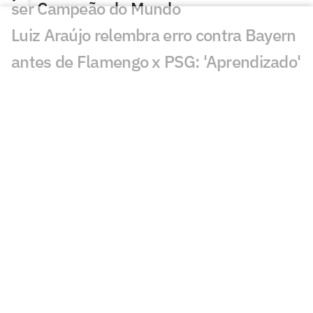
ser Campeão do Mundo
Luiz Araújo relembra erro contra Bayern
antes de Flamengo x PSG: 'Aprendizado'
Flamengo faz primeiro treino em
preparação para final contra o PSG
Flamengo e PSG já se enfrentaram três
vezes; veja retrospecto
Arrascaeta repete Zico e comanda o
Flamengo no Mundial
Melhores momentos: zagueiros
decidem, Flamengo vence o Pyramids e
enfrenta o PSG na final do Mundial