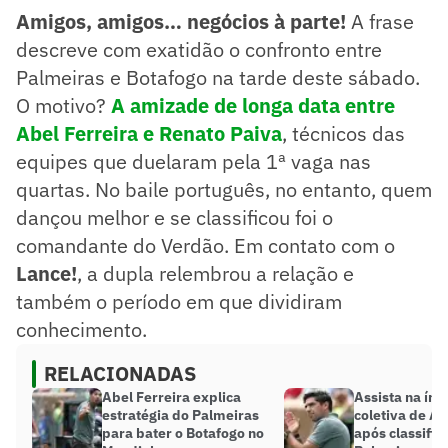
Amigos, amigos… negócios à parte!
A frase
descreve com exatidão o confronto entre
Palmeiras e Botafogo na tarde deste sábado.
O motivo?
A amizade de longa data entre
Abel Ferreira e Renato Paiva
, técnicos das
equipes que duelaram pela 1ª vaga nas
quartas. No baile português, no entanto, quem
dançou melhor e se classificou foi o
comandante do Verdão. Em contato com o
Lance!
, a dupla relembrou a relação e
também o período em que dividiram
conhecimento.
RELACIONADAS
Abel Ferreira explica
Assista na ínt
estratégia do Palmeiras
coletiva de Ab
para bater o Botafogo no
após classific