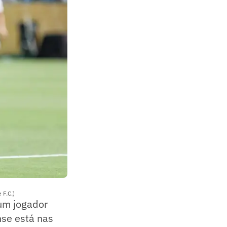
 F.C.)
 um jogador
nse está nas