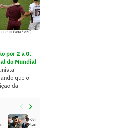
ederico Parra / AFP)
o por 2 a 0,
nal do Mundial
lunista
tando que o
dição da
Foco e coragem: Renato guia
a
Fluminense em vitória histórica