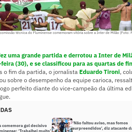
omissão técnica do Fluminense comemoram vitória sobre a Inter de Milão (Foto: F
ez uma grande partida e derrotou a Inter de Milã
eira (30), e se classificou para as quartas de fi
s o fim da partida, o jornalista
Eduardo Tironi
, co
nou sobre o desempenho da equipe carioca, ressal
 jogo perfeito diante do vice-campeão da última e
gue.
ADAS
‘Não faltou aviso, mas fomos
s comemora gol decisivo
surpreendidos’, diz atacante d
minense: ‘Trabalhei muito’