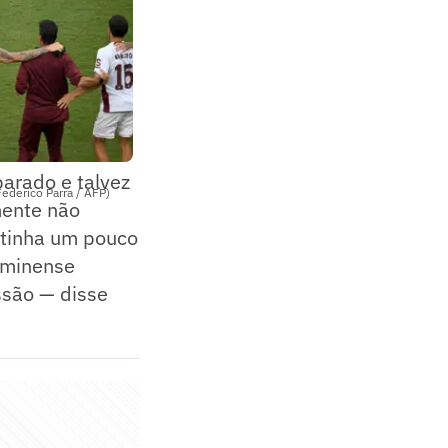
parado e talvez
ederico Parra / AFP)
mente não
 tinha um pouco
uminense
ssão — disse