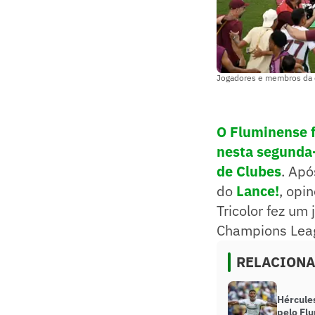
Jogadores e membros da c
O Fluminense f
nesta segunda-f
de Clubes
. Apó
do
Lance!
, opi
Tricolor fez um
Champions Lea
RELACION
Hércule
pelo Flu