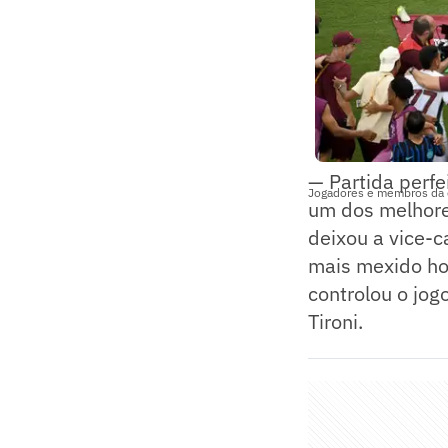
— Partida perfe
Jogadores e membros da c
um dos melhore
deixou a vice-
mais mexido ho
controlou o jog
Tironi.