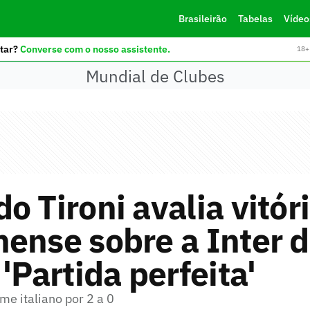
Brasileirão
Tabelas
Vídeo
tar?
Converse com o nosso assistente.
18+ 
Mundial de Clubes
o Tironi avalia vitór
ense sobre a Inter 
 'Partida perfeita'
ime italiano por 2 a 0