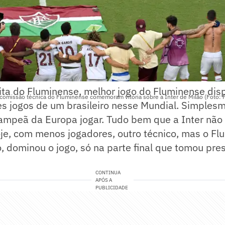
ita do Fluminense, melhor jogo do Fluminense dis
omissão técnica do Fluminense comemoram vitória sobre a Inter de Milão (Foto: F
s jogos de um brasileiro nesse Mundial. Simples
campeã da Europa jogar. Tudo bem que a Inter não
je, com menos jogadores, outro técnico, mas o Fl
o, dominou o jogo, só na parte final que tomou pre
CONTINUA
APÓS A
PUBLICIDADE