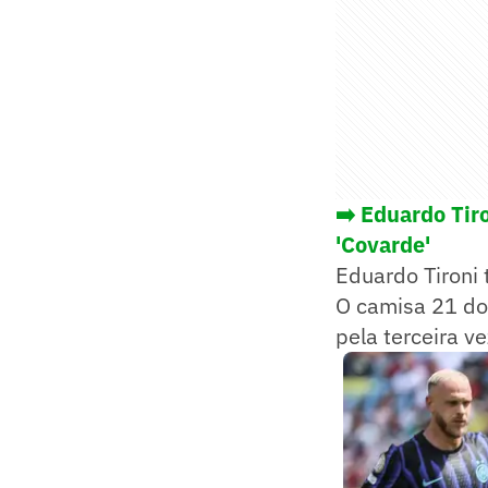
➡️ Eduardo Tir
'Covarde
'
Eduardo Tironi 
O camisa 21 do 
pela terceira v