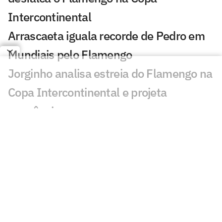
Intercontinental
Arrascaeta iguala recorde de Pedro em
Mundiais pelo Flamengo
Jorginho analisa estreia do Flamengo na
Copa Intercontinental e projeta
sequência
Bruno Henrique analisa confronto com
Cruz Azul e projeta próximo jogo:
'Mundial sempre é difícil'
Jogadores do Flamengo estão
pendurados na Copa Intercontinental?