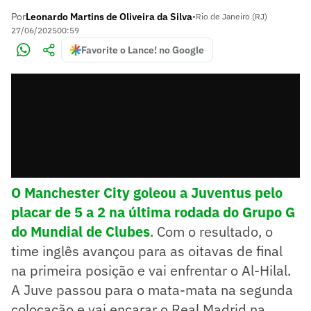
Por
Leonardo Martins de Oliveira da Silva
•
Rio de Janeiro (RJ)
27/06/2025
00:59
Favorite o Lance! no Google
O Manchester City goleou a Juventus pelo
placar de 5 a 2 na última rodada do Grupo G
do Mundial de Clubes
. Com o resultado, o
time inglês avançou para as oitavas de final
na primeira posição e vai enfrentar o Al-Hilal.
A Juve passou para o mata-mata na segunda
colocação e vai encarar o Real Madrid na