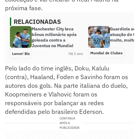
próxima fase.
RELACIONADAS
Manchester City leva
Guardiola se 
bônus milionário após
atuação do Cit
goleada contra a
muito, muito 
Juventus no Mundial
Mundial de Clubes
Lance! Biz
Há 1 ano
Pelo lado do time inglês, Doku, Kalulu
(contra), Haaland, Foden e Savinho foram os
autores dos gols. Na parte italiana do duelo,
Koopmeiners e Vlahovic foram os
responsáveis por balançar as redes
defendidas pelo brasileiro Ederson.
CONTINUA
APÓS A
PUBLICIDADE