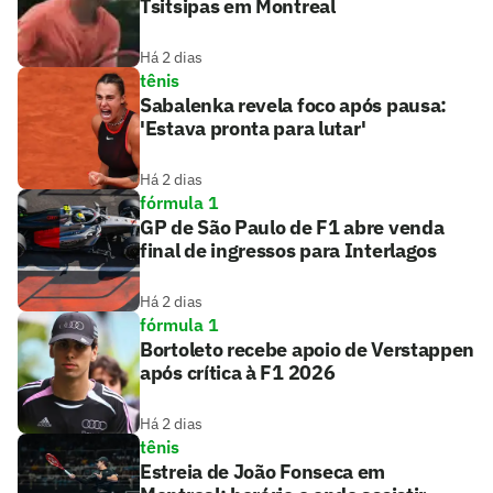
Tsitsipas em Montreal
Há 2 dias
tênis
Sabalenka revela foco após pausa:
'Estava pronta para lutar'
Há 2 dias
fórmula 1
GP de São Paulo de F1 abre venda
final de ingressos para Interlagos
Há 2 dias
fórmula 1
Bortoleto recebe apoio de Verstappen
após crítica à F1 2026
Há 2 dias
tênis
Estreia de João Fonseca em