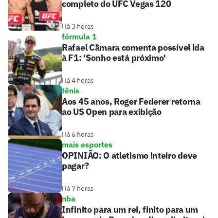
completo do UFC Vegas 120
Há 3 horas
fórmula 1
Rafael Câmara comenta possível ida
à F1: 'Sonho está próximo'
Há 4 horas
tênis
Aos 45 anos, Roger Federer retorna
ao US Open para exibição
Há 6 horas
mais esportes
OPINIÃO: O atletismo inteiro deve
pagar?
Há 7 horas
nba
Infinito para um rei, finito para um