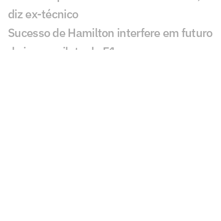
diz ex-técnico
Sucesso de Hamilton interfere em futuro
de jovem piloto da F1
João Fonseca tenta quebrar jejum de 22
anos do Brasil no Masters do Canadá
Após lesão no UFC, Conor McGregor
atualiza resultado da cirurgia
Brasil conquista ouro no Mundial Sub-
20 de atletismo
Sem Charles do Bronx, UFC 331 terá
revanches de Pantoja e Moicano
Favorito Alexander Zverev cai na estreia