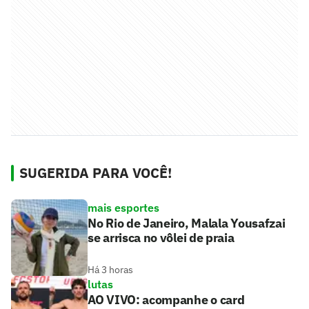
SUGERIDA PARA VOCÊ!
mais esportes
No Rio de Janeiro, Malala Yousafzai
se arrisca no vôlei de praia
Há 3 horas
lutas
AO VIVO: acompanhe o card