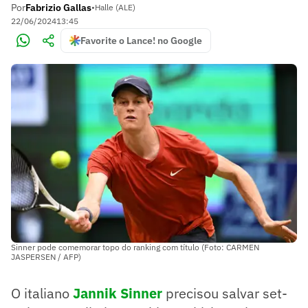
Por
Fabrizio Gallas
•
Halle (ALE)
22/06/2024
13:45
Favorite o Lance! no Google
Sinner pode comemorar topo do ranking com título (Foto: CARMEN
JASPERSEN / AFP)
O italiano
Jannik Sinner
precisou salvar set-