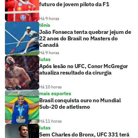
futuro de jovem piloto da F1
Há 9 horas
tênis
João Fonseca tenta quebrar jejum de
22 anos do Brasil no Masters do
Canadá
Há 9 horas
lutas
Após lesão no UFC, Conor McGregor
atualiza resultado da cirurgia
Há 10 horas
mais esportes
Brasil conquista ouro no Mundial
Sub-20 de atletismo
Há 11 horas
lutas
Sem Charles do Bronx, UFC 331 terá