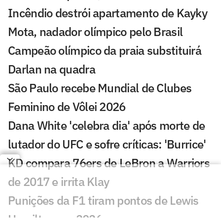
Incêndio destrói apartamento de Kayky
Mota, nadador olímpico pelo Brasil
Campeão olímpico da praia substituirá
Darlan na quadra
São Paulo recebe Mundial de Clubes
Feminino de Vôlei 2026
Dana White 'celebra dia' após morte de
lutador do UFC e sofre críticas: 'Burrice'
KD compara 76ers de LeBron a Warriors
de 2017 e irrita Klay
Punições da F1 tiram pontos de Lewis
Hamilton em 2026