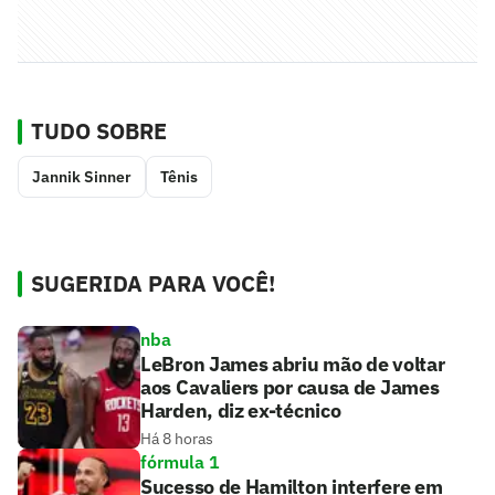
TUDO SOBRE
Jannik Sinner
Tênis
SUGERIDA PARA VOCÊ!
nba
LeBron James abriu mão de voltar
aos Cavaliers por causa de James
Harden, diz ex-técnico
Há 8 horas
fórmula 1
Sucesso de Hamilton interfere em