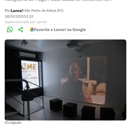
Por
Lance!
•
São Pedro da Aldeia (RJ)
18/03/2022
13:22
Supervisionado
por
Lance!
Favorite o Lance! no Google
Divulgação