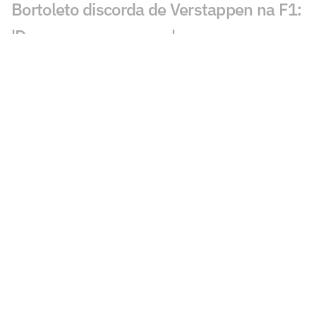
Bortoleto discorda de Verstappen na F1:
'Devemos ser capazes'
Rafael Câmara mira vaga ao lado de
Bortoleto na F1
Laura Pigossi fica a um passo da
liderança do tênis brasileiro
Evandro evita pensar em última
Olimpíada: 'Não vou pro tudo ou nada'
Calouro da NBA desafia Luka Doncic:
'Quero ver se é lento mesmo'
Alex Poatan não volta ao UFC em
disputa por cinturão