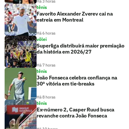
Há 3 horas
tênis
Favorito Alexander Zverev cai na
estreia em Montreal
Há 6 horas
vôlei
Superliga distribuirá maior premiação
da história em 2026/27
Há 7 horas
tênis
João Fonseca celebra confiança na
30ª vitória em tie-breaks
Há 8 horas
tênis
Ex-número 2, Casper Ruud busca
revanche contra João Fonseca