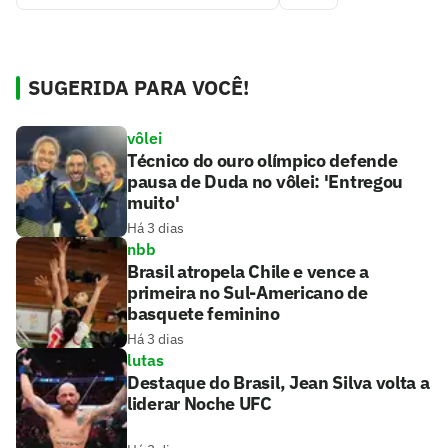
SUGERIDA PARA VOCÊ!
vôlei
Técnico do ouro olímpico defende
pausa de Duda no vôlei: 'Entregou
muito'
Há 3 dias
nbb
Brasil atropela Chile e vence a
primeira no Sul-Americano de
basquete feminino
Há 3 dias
lutas
Destaque do Brasil, Jean Silva volta a
liderar Noche UFC