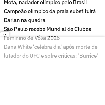
Mota, nadador olímpico pelo Brasil
Campeão olímpico da praia substituirá
Darlan na quadra
São Paulo recebe Mundial de Clubes
Feminino de Vôlei 2026
Dana White 'celebra dia' após morte de
lutador do UFC e sofre críticas: 'Burrice'
KD compara 76ers de LeBron a Warriors
de 2017 e irrita Klay
Punições da F1 tiram pontos de Lewis
Hamilton em 2026
Atlanta 30 anos: trio de ouro fatura a