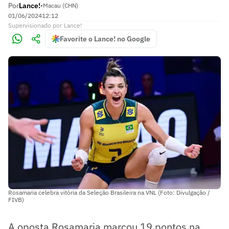
Por
Lance!
•
Macau (CHN)
01/06/2024
12:12
Supervisionado
por
Lance!
Favorite o Lance! no Google
Rosamaria celebra vitória da Seleção Brasileira na VNL (Foto: Divulgação /
FIVB)
A oposta Rosamaria marcou 19 pontos na