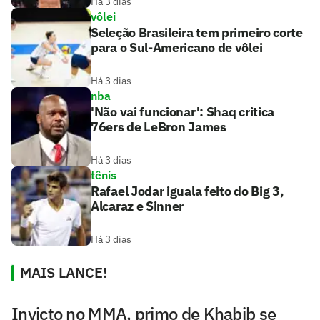
Há 3 dias
vôlei
Seleção Brasileira tem primeiro corte
para o Sul-Americano de vôlei
Há 3 dias
nba
'Não vai funcionar': Shaq critica
76ers de LeBron James
Há 3 dias
tênis
Rafael Jodar iguala feito do Big 3,
Alcaraz e Sinner
Há 3 dias
MAIS LANCE!
Invicto no MMA, primo de Khabib se