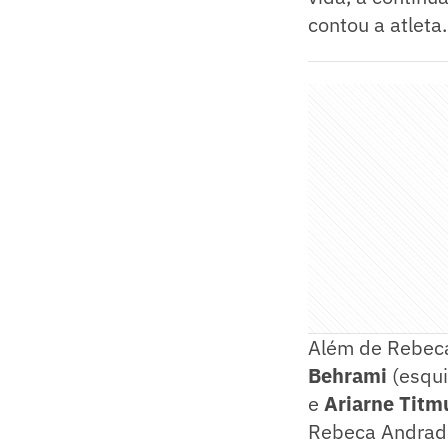
contou a atleta.
Além de Rebeca
Behrami
(esqui
e
Ariarne Titm
Rebeca Andrade 