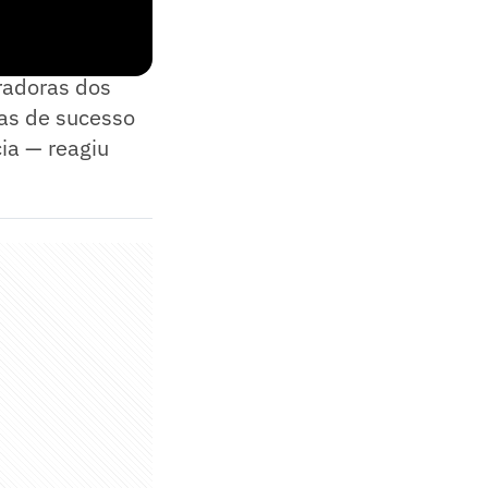
Laureus de
radoras dos
tas de sucesso
cia — reagiu