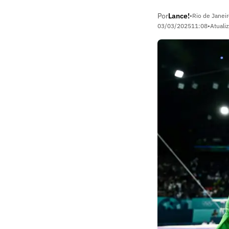
Por
Lance!
•
Rio de Janeir
03/03/2025
11:08
•
Atuali