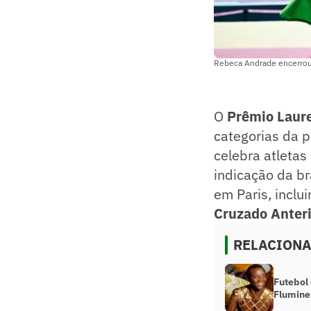
Rebeca Andrade encerrou 
O
Prêmio Laur
categorias da 
celebra atletas
indicação da br
em Paris, inclu
Cruzado Anteri
RELACION
Futebol
Flumine