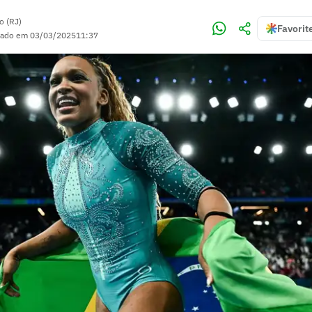
o (RJ)
Favorit
zado em
03/03/2025
11:37