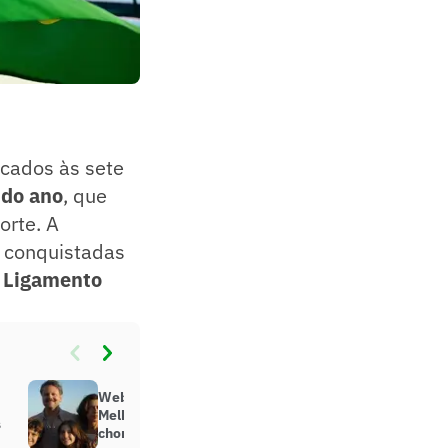
icados às sete
 do ano
, que
orte. A
s conquistadas
o
Ligamento
Web vai à loucura com Oscar de
Melhor Filme Internacional: ‘Tô
s
chorando’