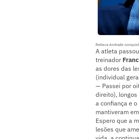
Rebeca Andrade conquisto
A atleta passo
treinador
Franc
as dores das le
(individual ger
— Passei por oi
direito), longo
a confiança e o
mantiveram em f
Espero que a mi
lesões que ame
vida, a continu