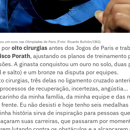
u um ouro nas Olimpíadas de Paris (Foto: Ricardo Bufolin/CBG)
u por
oito cirurgias
antes dos Jogos de Paris e tra
isco Porath
, ajustando os planos de treinamento 
sões. A ginasta conquistou um ouro no solo, duas 
al e salto) e um bronze na disputa por equipes.
to cirurgias, três delas no ligamento cruzado anteri
s processos de recuperação, incertezas, angústia… 
 carinho da minha família, da minha equipe e das
rente. Eu não desisti e hoje tenho seis medalhas 
nha história sirva de inspiração para pessoas qu
açaram suas carreiras, que passaram por momento
arem lutando contra os obstáculos e a alcançarem