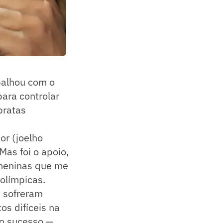
balhou com o
para controlar
pratas
or (joelho
Mas foi o apoio,
 meninas que me
olímpicas.
e sofreram
s difíceis na
 o sucesso —