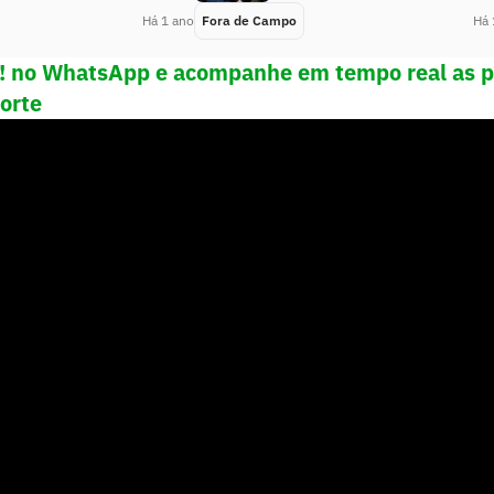
Há 1 ano
Fora de Campo
Há 
e! no WhatsApp e acompanhe em tempo real as p
porte