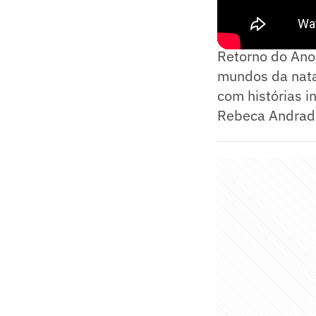
— Para mim, é u
Retorno do Ano
mundos da nataç
com histórias i
Rebeca Andrade