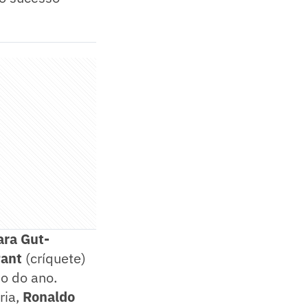
ara Gut-
Pant
(críquete)
no do ano.
ria,
Ronaldo