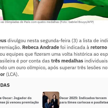
as Olimpíadas de Paris com quatro medalhas (Foto: Gabriel Bouys/AFP)
eus
divulgou nesta segunda-feira (3) a lista de ind
premiação.
Rebeca Andrade
foi indicada à
retorno
 ou equipes que fizeram uma volta histórica ao esp
asileira é por conta das
três medalhas
individuai
indo um ouro olímpico, após superar três lesões n
or
(LCA).
ADAS
 e Oscar: Jogador do
Oscar 2025: Indicados torcem
nse já venceu premiação
para times cariocas e paulista