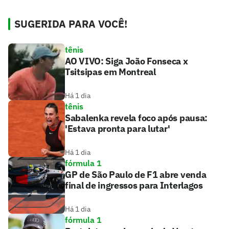
SUGERIDA PARA VOCÊ!
tênis
AO VIVO: Siga João Fonseca x
Tsitsipas em Montreal
Há 1 dia
tênis
Sabalenka revela foco após pausa:
'Estava pronta para lutar'
Há 1 dia
fórmula 1
GP de São Paulo de F1 abre venda
final de ingressos para Interlagos
Há 1 dia
fórmula 1