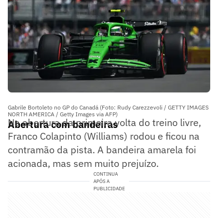
Gabrile Bortoleto no GP do Canadá (Foto: Rudy Carezzevoli / GETTY IMAGES
NORTH AMERICA / Getty Images via AFP)
Na abertura da primeira volta do treino livre,
Abertura com bandeiras
Franco Colapinto (Williams) rodou e ficou na
contramão da pista. A bandeira amarela foi
acionada, mas sem muito prejuízo.
CONTINUA
APÓS A
PUBLICIDADE