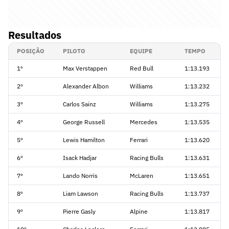
Resultados
POSIÇÃO
PILOTO
EQUIPE
TEMPO
1º
Max Verstappen
Red Bull
1:13.193
2º
Alexander Albon
Williams
1:13.232
3º
Carlos Sainz
Williams
1:13.275
4º
George Russell
Mercedes
1:13.535
5º
Lewis Hamilton
Ferrari
1:13.620
6º
Isack Hadjar
Racing Bulls
1:13.631
7º
Lando Norris
McLaren
1:13.651
8º
Liam Lawson
Racing Bulls
1:13.737
9º
Pierre Gasly
Alpine
1:13.817