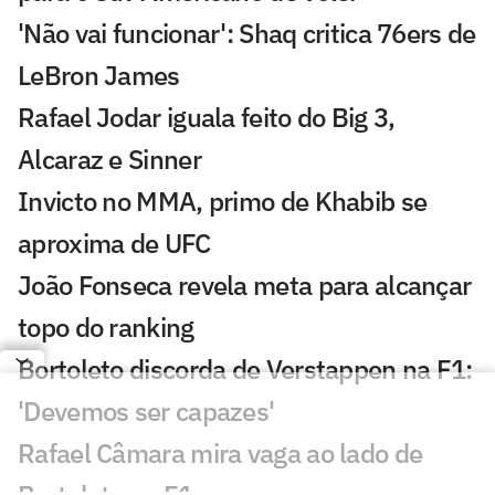
'Não vai funcionar': Shaq critica 76ers de
LeBron James
Rafael Jodar iguala feito do Big 3,
Alcaraz e Sinner
Invicto no MMA, primo de Khabib se
aproxima de UFC
João Fonseca revela meta para alcançar
topo do ranking
Bortoleto discorda de Verstappen na F1:
'Devemos ser capazes'
Rafael Câmara mira vaga ao lado de