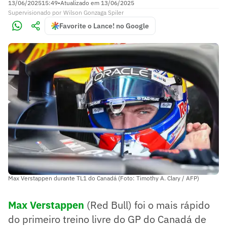
13/06/2025
15:49
•
Atualizado em
13/06/2025
Supervisionado
por
Wilson Gonzaga Spiler
Favorite o Lance! no Google
Max Verstappen durante TL1 do Canadá (Foto: Timothy A. Clary / AFP)
Max Verstappen
(Red Bull) foi o mais rápido
do primeiro treino livre do GP do Canadá de