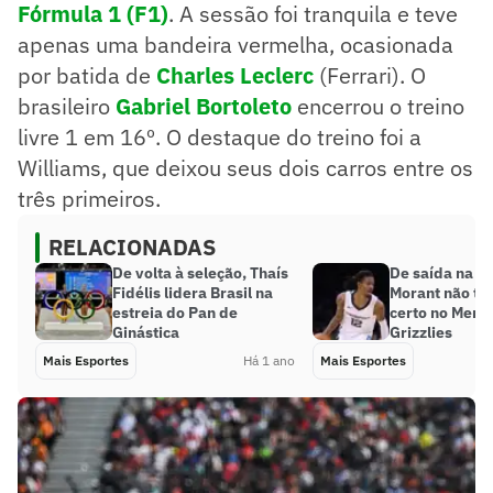
Fórmula 1 (F1)
. A sessão foi tranquila e teve
apenas uma bandeira vermelha, ocasionada
por batida de
Charles Leclerc
(Ferrari). O
brasileiro
Gabriel Bortoleto
encerrou o treino
livre 1 em 16º. O destaque do treino foi a
Williams, que deixou seus dois carros entre os
três primeiros.
RELACIONADAS
De volta à seleção, Thaís
De saída na N
Fidélis lidera Brasil na
Morant não te
estreia do Pan de
certo no Mem
Ginástica
Grizzlies
Mais Esportes
Há 1 ano
Mais Esportes