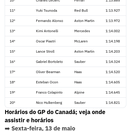
10º
Charles Leclerc
Ferrari
1:13.885
11º
Yuki Tsunoda
Red Bull
1:13.927
12º
Fernando Alonso
Aston Martin
1:13.972
13º
Kimi Antonelli
Mercedes
1:14.002
14º
Oscar Piastri
McLaren
1:14.198
15º
Lance Stroll
Aston Martin
1:14.203
16º
Gabriel Bortoleto
Sauber
1:14.324
17º
Oliver Bearman
Haas
1:14.520
18º
Esteban Ocon
Haas
1:14.605
19º
Franco Colapinto
Alpine
1:14.645
20º
Nico Hulkenberg
Sauber
1:14.821
Horários do GP do Canadá; veja onde
assistir e horários
➡️
Sexta-feira, 13 de maio