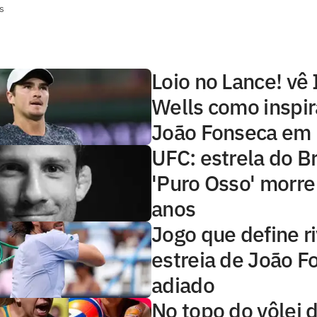
s
Loio no Lance! vê 
Wells como inspir
João Fonseca em 
UFC: estrela do Br
'Puro Osso' morre
anos
Jogo que define ri
estreia de João F
adiado
No topo do vôlei d