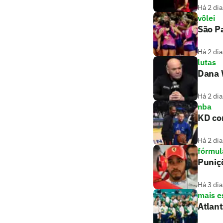
Há 2 dia
vôlei
São P
Há 2 dia
lutas
Dana W
Há 2 dia
nba
KD com
Há 2 dia
fórmul
Puniç
Há 3 dia
mais e
Atlant