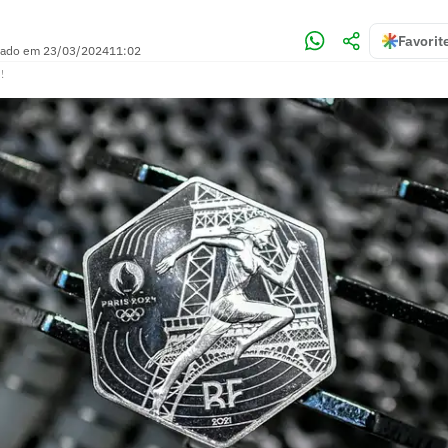
Favorit
zado em
23/03/2024
11:02
!