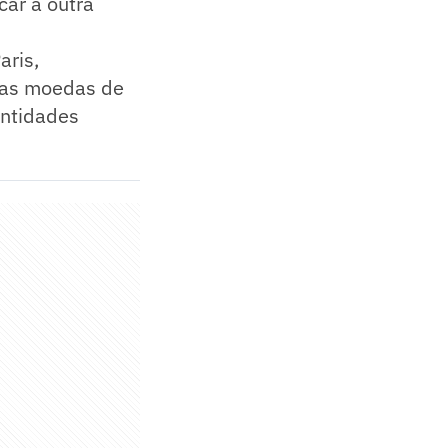
car a outra
aris,
tras moedas de
antidades