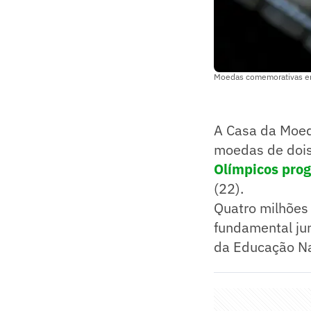
Moedas comemorativas en
A Casa da Moeda
moedas de dois
Olímpicos prog
(22).
Quatro milhões
fundamental ju
da Educação Na