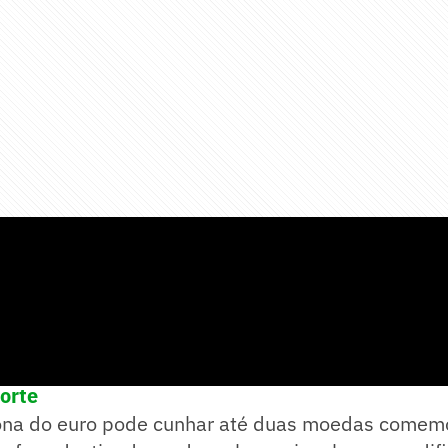
e! no WhatsApp e acompanhe em tempo real as p
porte
ona do euro pode cunhar até duas moedas comemo