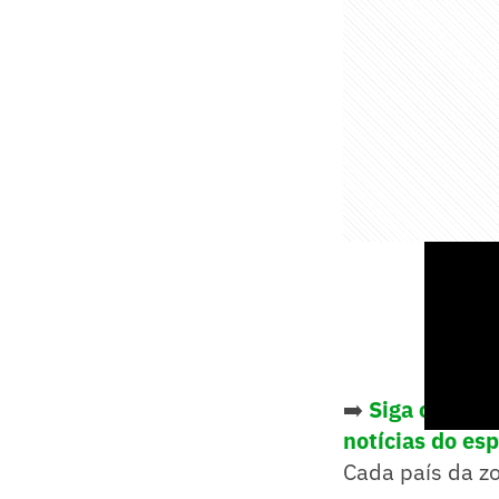
➡️
Siga o Lanc
notícias do es
Cada país da z