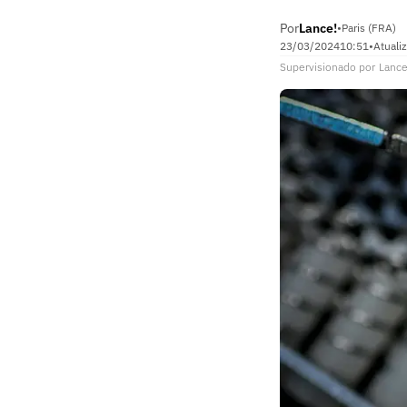
Por
Lance!
•
Paris (FRA)
23/03/2024
10:51
•
Atuali
Supervisionado
por
Lance