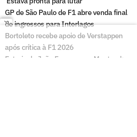
'Estava pronta para lutar'
GP de São Paulo de F1 abre venda final
de ingressos para Interlagos
Bortoleto recebe apoio de Verstappen
após crítica à F1 2026
Estreia de João Fonseca em Montreal:
horário e onde assistir
Masters: João Fonseca tem mais vitórias
que Tsitsipas no ano
Exclusivo: fisioterapeuta de João
Fonseca fala da trajetória e desafios
Exclusivo: pai de Bortoleto, Lincoln