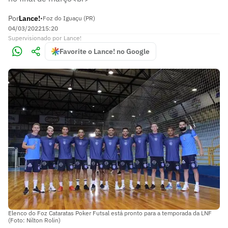
Por
Lance!
•
Foz do Iguaçu (PR)
04/03/2022
15:20
Supervisionado
por
Lance!
Favorite o Lance! no Google
Elenco do Foz Cataratas Poker Futsal está pronto para a temporada da LNF
(Foto: Nilton Rolin)