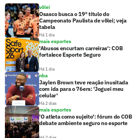
vôlei
Osasco busca o 19º título do
Campeonato Paulista de vôlei; veja
tabela
Há 1 dia
mais esportes
'Abusos encurtam carreiras': COB
fortalece Esporte Seguro
Há 1 dia
nba
Jaylen Brown teve reação inusitada
com ida para o 76ers: 'Joguei meu
celular'
Há 2 dias
mais esportes
'O atleta como sujeito': fórum do COB
debate ambiente seguro no esporte
Há 2 dias