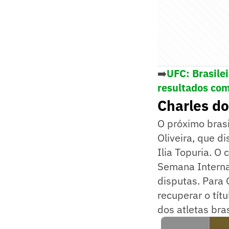
➡️
UFC: Brasile
resultados com
Charles do
O próximo brasi
Oliveira, que d
Ilia Topuria. O
Semana Interna
disputas. Para 
recuperar o tít
dos atletas bra