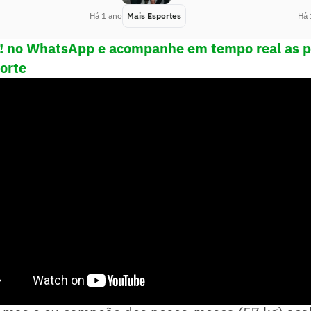
Há 1 ano
Mais Esportes
Há 
e! no WhatsApp e acompanhe em tempo real as p
porte
tes, foi a vez de Deiveson Figueiredo tentar que