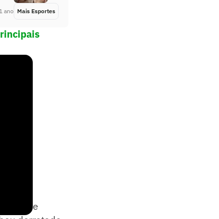
1 ano
Mais Esportes
Há 1 ano
rincipais
brar esse