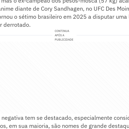
, mas o ex-campeão dos pesos-mosca (57 kg) aca
ânime diante de Cory Sandhagen, no UFC Des Moin
ornou o sétimo brasileiro em 2025 a disputar uma 
ir derrotado.
CONTINUA
APÓS A
PUBLICIDADE
 negativa tem se destacado, especialmente consi
eiros, em sua maioria, são nomes de grande desta