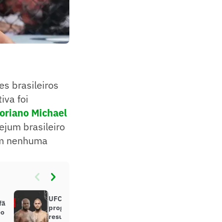
s brasileiros
iva foi
toriano Michael
jejum brasileiro
em nenhuma
UFC 2025: calendário,
fã
programação completa e todos os
eo
resultados