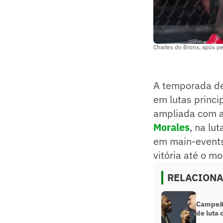
Charles do Bronx, após p
A temporada de
em lutas princi
ampliada com 
Morales
, na lu
em main-events
vitória até o m
RELACION
Campeão
de luta 