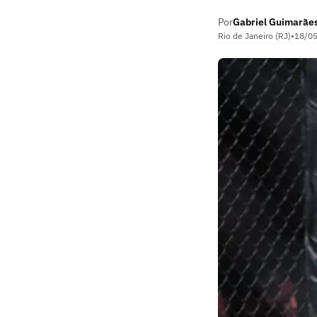
Por
Gabriel Guimarãe
Rio de Janeiro (RJ)
•
18/0