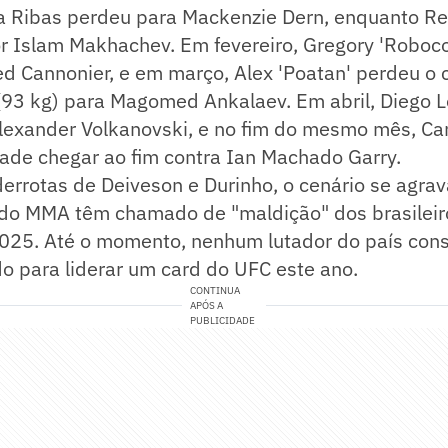
a Ribas perdeu para Mackenzie Dern, enquanto Re
por Islam Makhachev. Em fevereiro, Gregory 'Roboc
d Cannonier, e em março, Alex 'Poatan' perdeu o 
93 kg) para Magomed Ankalaev. Em abril, Diego L
lexander Volkanovski, e no fim do mesmo mês, Car
dade chegar ao fim contra Ian Machado Garry.
errotas de Deiveson e Durinho, o cenário se agrav
 do MMA têm chamado de "maldição" dos brasileir
2025. Até o momento, nenhum lutador do país con
o para liderar um card do UFC este ano.
CONTINUA
APÓS A
PUBLICIDADE