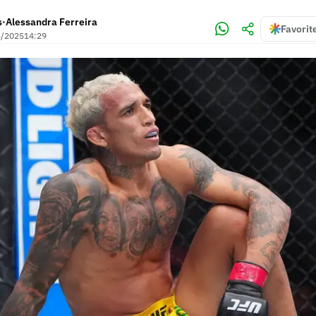
s
Alessandra Ferreira
•
Favorit
5/2025
14:29