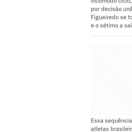
incômodo ciclo
por decisão un
Figueiredo se t
e o sétimo a sa
Essa sequência
atletas brasil