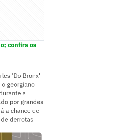
o; confira os
rles 'Do Bronx'
a o georgiano
 durante a
ado por grandes
rá a chance de
 de derrotas