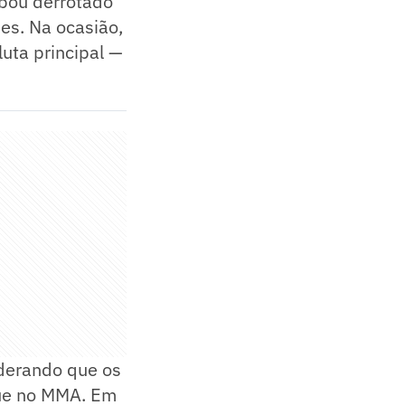
bou derrotado
es. Na ocasião,
luta principal —
derando que os
que no MMA. Em