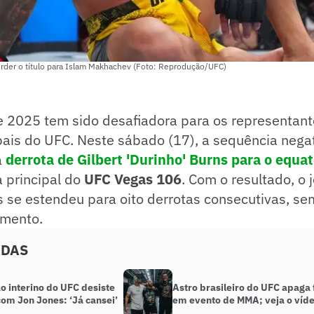
erder o título para Islam Makhachev (Foto: Reprodução/UFC)
 2025 tem sido desafiadora para os representante
pais do UFC. Neste sábado (17), a sequência negat
a
derrota de Gilbert 'Durinho' Burns para o equa
ta principal do
UFC Vegas 106
. Com o resultado, o 
 se estendeu para oito derrotas consecutivas, s
omento.
ADAS
 interino do UFC desiste
Astro brasileiro do UFC apaga 
com Jon Jones: ‘Já cansei’
em evento de MMA; veja o víd