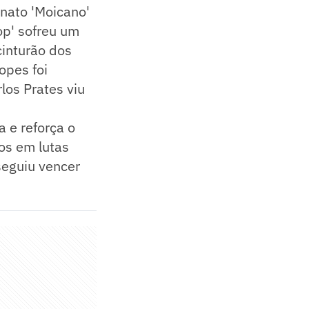
nato 'Moicano'
op' sofreu um
cinturão dos
opes foi
los Prates viu
a e reforça o
os em lutas
seguiu vencer