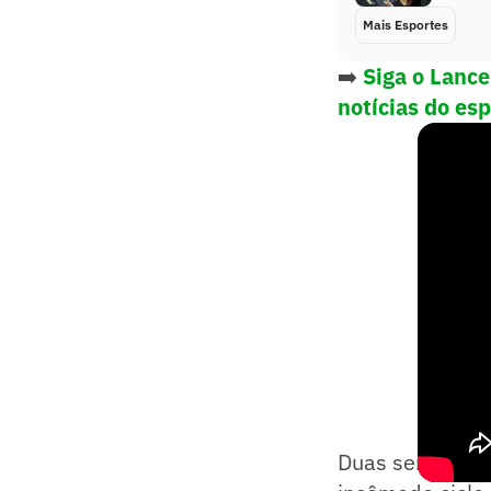
Mais Esportes
➡️
Siga o Lanc
notícias do es
Duas semanas an