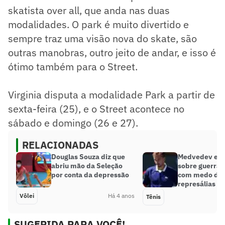
skatista over all, que anda nas duas
modalidades. O park é muito divertido e
sempre traz uma visão nova do skate, são
outras manobras, outro jeito de andar, e isso é
ótimo também para o Street.
Virginia disputa a modalidade Park a partir de
sexta-feira (25), e o Street acontece no
sábado e domingo (26 e 27).
RELACIONADAS
Douglas Souza diz que
Medvedev evit
abriu mão da Seleção
sobre guerra 
por conta da depressão
com medo de
represálias
Vôlei
Há 4 anos
Tênis
SUGERIDA PARA VOCÊ!