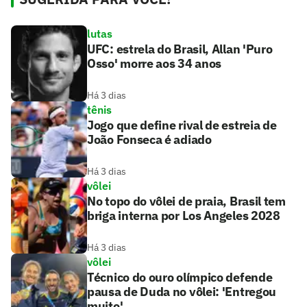
lutas
UFC: estrela do Brasil, Allan 'Puro
Osso' morre aos 34 anos
Há 3 dias
tênis
Jogo que define rival de estreia de
João Fonseca é adiado
Há 3 dias
vôlei
No topo do vôlei de praia, Brasil tem
briga interna por Los Angeles 2028
Há 3 dias
vôlei
Técnico do ouro olímpico defende
pausa de Duda no vôlei: 'Entregou
muito'