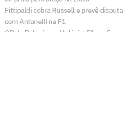
Fittipaldi cobra Russell e prevê disputa
com Antonelli na F1
GP do Bahrein na Malásia: F1 confirma
prova diurna; entenda
Rússia retorna à VNL em 2027 com
formato ampliado; entenda
Incêndio destrói apartamento de Kayky
Mota, nadador olímpico pelo Brasil
Campeão olímpico da praia substituirá
Darlan na quadra
São Paulo recebe Mundial de Clubes