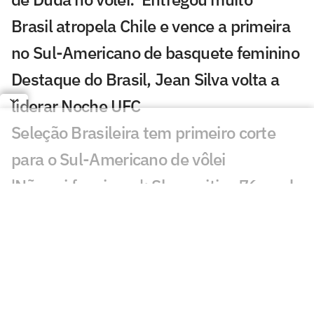
Brasil atropela Chile e vence a primeira
no Sul-Americano de basquete feminino
Destaque do Brasil, Jean Silva volta a
liderar Noche UFC
Seleção Brasileira tem primeiro corte
para o Sul-Americano de vôlei
'Não vai funcionar': Shaq critica 76ers de
LeBron James
Rafael Jodar iguala feito do Big 3,
Alcaraz e Sinner
Invicto no MMA, primo de Khabib se