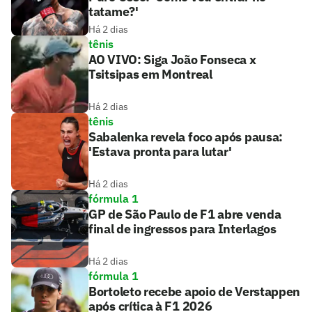
tatame?'
Há 2 dias
tênis
AO VIVO: Siga João Fonseca x
Tsitsipas em Montreal
Há 2 dias
tênis
Sabalenka revela foco após pausa:
'Estava pronta para lutar'
Há 2 dias
fórmula 1
GP de São Paulo de F1 abre venda
final de ingressos para Interlagos
Há 2 dias
fórmula 1
Bortoleto recebe apoio de Verstappen
após crítica à F1 2026