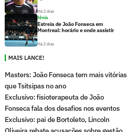
Há 2 dias
tênis
Estreia de João Fonseca em
Montreal: horário e onde assistir
Há 2 dias
MAIS LANCE!
Masters: João Fonseca tem mais vitórias
que Tsitsipas no ano
Exclusivo: fisioterapeuta de João
Fonseca fala dos desafios nos eventos
Exclusivo: pai de Bortoleto, Lincoln
Oliveira rebate acusações sobre gestão