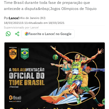
Time Brasil durante toda fase de preparação que
antecede a disputa&nbsp;Jogos Olímpicos de Tóquio
Por
Lance!
•
Rio de Janeiro (RJ)
18/03/2021
15:11
•
Atualizado em
18/03/2021
Supervisionado
por
Lance!
Favorite o Lance! no Google