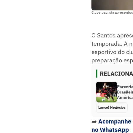
Clube paulista apresento
O Santos aprese
temporada. A no
esportivo do cl
preparação espo
RELACION
Parceri
Brasilei
América
Lance! Negócios
➡️
Acompanhe o
no WhatsApp