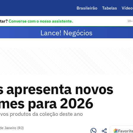
Brasileirão
Tabelas
Vídeo
tar?
Converse com o nosso assistente.
18+ 
Lance! Negócios
s apresenta novos
rmes para 2026
vos produtos da coleção deste ano
de Janeiro (RJ)
Favorit