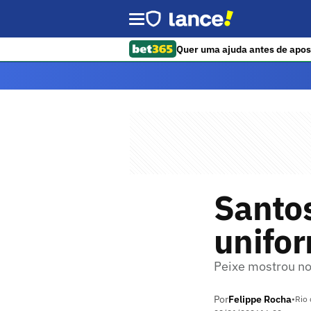
Quer uma ajuda antes de apos
Santo
unifo
Peixe mostrou no
Por
Felippe Rocha
•
Rio 