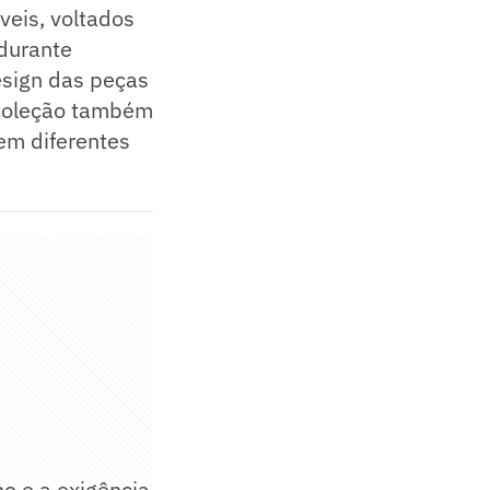
veis, voltados
 durante
esign das peças
A coleção também
em diferentes
no e a exigência