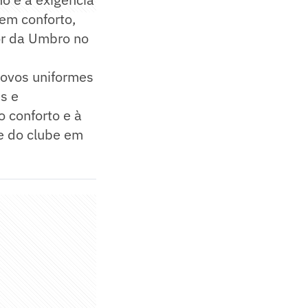
em conforto,
tor da Umbro no
novos uniformes
s e
 conforto e à
e do clube em