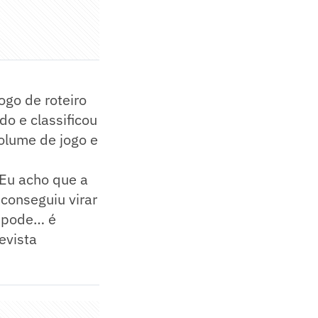
ogo de roteiro
do e classificou
olume de jogo e
 Eu acho que a
conseguiu virar
o pode… é
evista