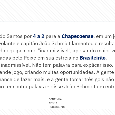
 do Santos por
4 a 2
para a
Chapecoense
, em um j
 volante e capitão João Schmidt lamentou o resulta
a equipe como "inadmissível", apesar do maior v
iadas pelo Peixe em sua estreia no
Brasileirão
.
 inadmissível. Não tem palavra para explicar isso.
ande jogo, criando muitas oportunidades. A gente 
chance de fazer mais, e a gente tomar três gols nã
ão tem outra palavra - disse João Schmidt em entr
CONTINUA
APÓS A
PUBLICIDADE