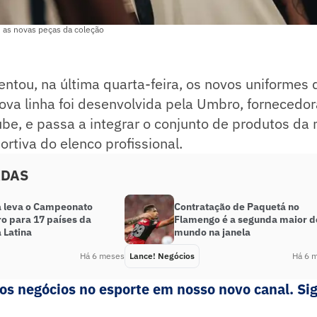
u as novas peças da coleção
ntou, na última quarta-feira, os novos uniformes d
va linha foi desenvolvida pela Umbro, fornecedor
ube, e passa a integrar o conjunto de produtos da
rtiva do elenco profissional.
ADAS
a leva o Campeonato
Contratação de Paquetá no
ro para 17 países da
Flamengo é a segunda maior d
 Latina
mundo na janela
Há 6 meses
Lance! Negócios
Há 6 
s negócios no esporte em nosso novo canal. Sig