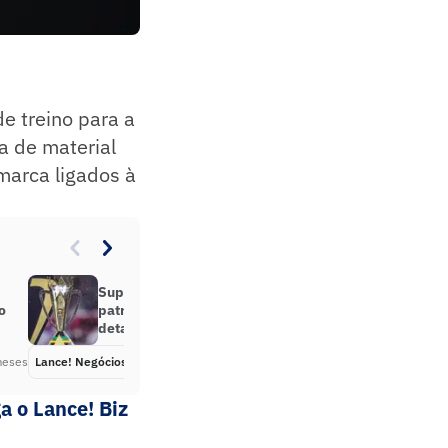
e treino para a
a de material
 marca ligados à
Supercopa Rei terá bet como
o
patrocinadora máster; veja
detalhes
meses
Lance! Negócios
Há 6 meses
a o Lance! Biz