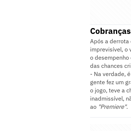
Cobranças
Após a derrota
imprevisível, o
o desempenho d
das chances cr
- Na verdade, é
gente fez um gr
o jogo, teve a 
inadmissível, n
ao
"Premiere"
.