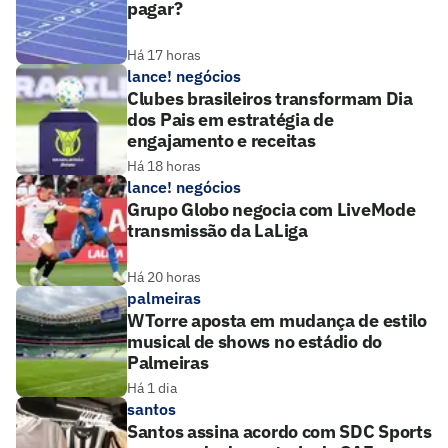
pagar?
Há 17 horas
lance! negócios
Clubes brasileiros transformam Dia
dos Pais em estratégia de
engajamento e receitas
Há 18 horas
lance! negócios
Grupo Globo negocia com LiveMode
transmissão da LaLiga
Há 20 horas
palmeiras
WTorre aposta em mudança de estilo
musical de shows no estádio do
Palmeiras
Há 1 dia
santos
Santos assina acordo com SDC Sports