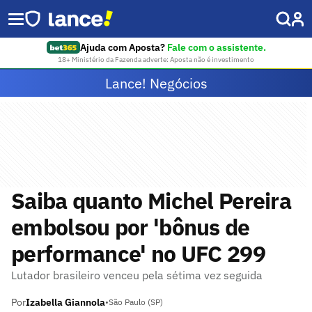
Ajuda com Aposta?
Fale com o assistente.
18+ Ministério da Fazenda adverte: Aposta não é investimento
Lance! Negócios
Saiba quanto Michel Pereira
embolsou por 'bônus de
performance' no UFC 299
Lutador brasileiro venceu pela sétima vez seguida
Por
Izabella Giannola
•
São Paulo (SP)