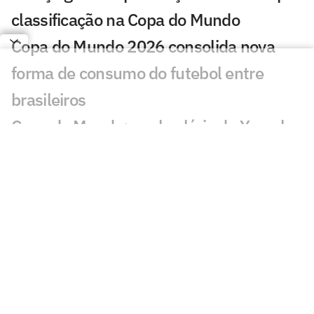
classificação na Copa do Mundo
Copa do Mundo 2026 consolida nova
forma de consumo do futebol entre
brasileiros
Copa do Mundo: qual salário de Yamal,
astro da Espanha e do Barcelona?
Elencos bilionários e duelos equilibrados
marcam a chegada das quartas de final
da Copa
Crise de investidores muda debate
sobre o futuro das SAFs no Brasil
Copa do Mundo chega às quartas de