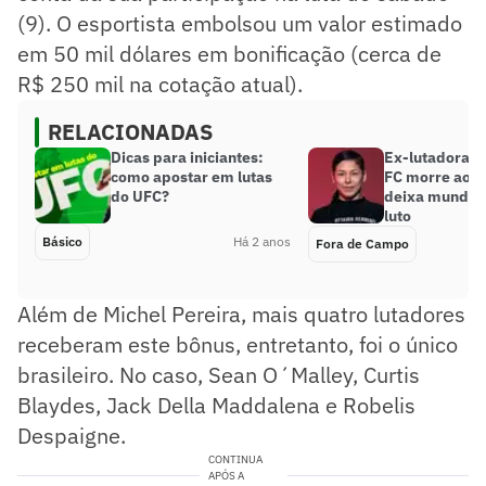
(9). O esportista embolsou um valor estimado
em 50 mil dólares em bonificação (cerca de
R$ 250 mil na cotação atual).
RELACIONADAS
Dicas para iniciantes:
Ex-lutadora d
como apostar em lutas
FC morre aos 
do UFC?
deixa mundo 
luto
Básico
Há 2 anos
Fora de Campo
Além de Michel Pereira, mais quatro lutadores
receberam este bônus, entretanto, foi o único
brasileiro. No caso, Sean O´Malley, Curtis
Blaydes, Jack Della Maddalena e Robelis
Despaigne.
CONTINUA
APÓS A