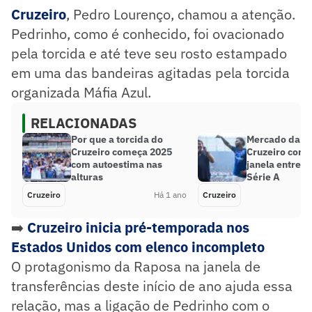
Cruzeiro
, Pedro Lourenço, chamou a atenção.
Pedrinho, como é conhecido, foi ovacionado
pela torcida e até teve seu rosto estampado
em uma das bandeiras agitadas pela torcida
organizada Máfia Azul.
RELACIONADAS
Por que a torcida do
Mercado da Bo
Cruzeiro começa 2025
Cruzeiro cons
com autoestima nas
janela entre t
alturas
Série A
Cruzeiro
Há 1 ano
Cruzeiro
➡️
Cruzeiro inicia pré-temporada nos
Estados Unidos com elenco incompleto
O protagonismo da Raposa na janela de
transferências deste início de ano ajuda essa
relação, mas a ligação de Pedrinho com o