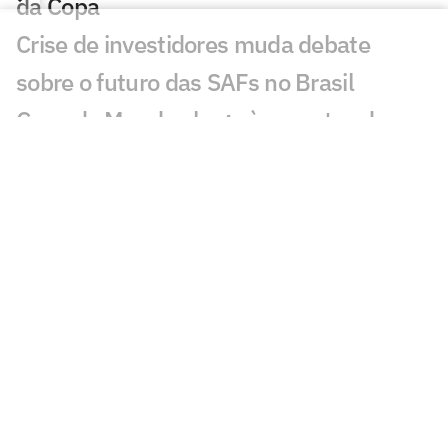
da Copa
Crise de investidores muda debate
sobre o futuro das SAFs no Brasil
Copa do Mundo chega às quartas de
final com premiação recorde; entenda
Um a cada cinco vídeos de seleções da
Copa é sobre o Brasil; entenda
Futebol feminino amplia cobertura e
acelera preparação para a Copa do
Mundo de 2027
Quem é o atacante do Egito que vale
três vezes mais que Messi?