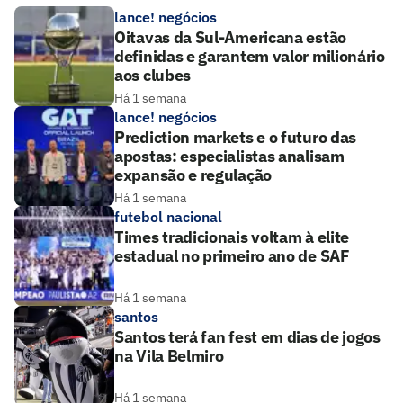
lance! negócios
Oitavas da Sul-Americana estão
definidas e garantem valor milionário
aos clubes
Há 1 semana
lance! negócios
Prediction markets e o futuro das
apostas: especialistas analisam
expansão e regulação
Há 1 semana
futebol nacional
Times tradicionais voltam à elite
estadual no primeiro ano de SAF
Há 1 semana
santos
Santos terá fan fest em dias de jogos
na Vila Belmiro
Há 1 semana