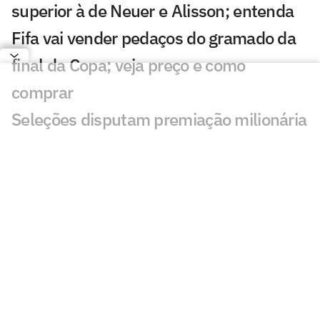
superior à de Neuer e Alisson; entenda
Fifa vai vender pedaços do gramado da
final da Copa; veja preço e como
comprar
Seleções disputam premiação milionária
recorde nas semifinais da Copa; veja
valores
Ataques das semifinalistas da Copa
superam demais posições; veja valores
Santos vai faturar quantia milionária
com venda de Marcos Leonardo ao Ajax
⁠Elencos bilionários marcam os