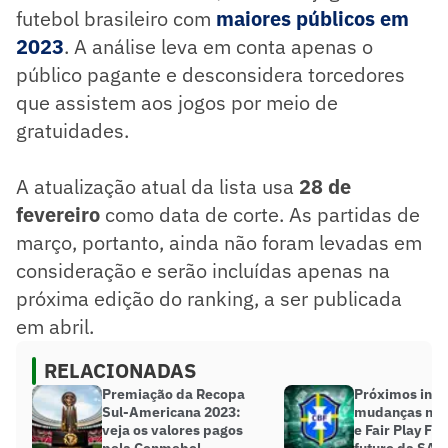
futebol brasileiro com
maiores públicos em
2023
. A análise leva em conta apenas o
público pagante e desconsidera torcedores
que assistem aos jogos por meio de
gratuidades.
A atualização atual da lista usa
28 de
fevereiro
como data de corte. As partidas de
março, portanto, ainda não foram levadas em
consideração e serão incluídas apenas na
próxima edição do ranking, a ser publicada
em abril.
RELACIONADAS
Premiação da Recopa
Próximos inve
Sul-Americana 2023:
mudanças na l
veja os valores pagos
e Fair Play Fin
pela Conmebol
futuro da SAF 