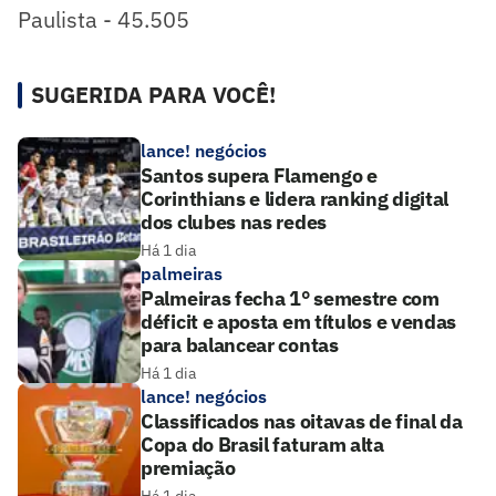
Paulista - 45.505
SUGERIDA PARA VOCÊ!
lance! negócios
Santos supera Flamengo e
Corinthians e lidera ranking digital
dos clubes nas redes
Há 1 dia
palmeiras
Palmeiras fecha 1° semestre com
déficit e aposta em títulos e vendas
para balancear contas
Há 1 dia
lance! negócios
Classificados nas oitavas de final da
Copa do Brasil faturam alta
premiação
Há 1 dia