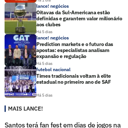
lance! negócios
Oitavas da Sul-Americana estão
definidas e garantem valor milionário
aos clubes
Há 5 dias
lance! negócios
Prediction markets e o futuro das
apostas: especialistas analisam
expansão e regulação
Há 5 dias
futebol nacional
Times tradicionais voltam à elite
estadual no primeiro ano de SAF
Há 5 dias
MAIS LANCE!
Santos terá fan fest em dias de jogos na