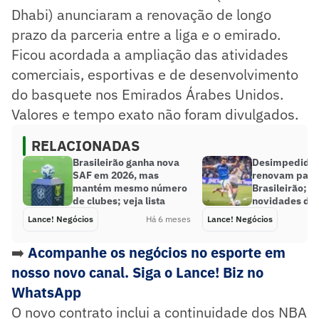
Dhabi) anunciaram a renovação de longo
prazo da parceria entre a liga e o emirado.
Ficou acordada a ampliação das atividades
comerciais, esportivas e de desenvolvimento
do basquete nos Emirados Árabes Unidos.
Valores e tempo exato não foram divulgados.
RELACIONADAS
Brasileirão ganha nova
Desimpedidos
SAF em 2026, mas
renovam parce
mantém mesmo número
Brasileirão; v
de clubes; veja lista
novidades do
Lance! Negócios
Há 6 meses
Lance! Negócios
➡️
Acompanhe os negócios no esporte em
nosso novo canal. Siga o Lance! Biz no
WhatsApp
O novo contrato inclui a continuidade dos NBA