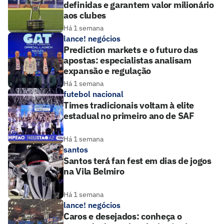
definidas e garantem valor milionário
aos clubes
Há 1 semana
lance! negócios
Prediction markets e o futuro das
apostas: especialistas analisam
expansão e regulação
Há 1 semana
futebol nacional
Times tradicionais voltam à elite
estadual no primeiro ano de SAF
Há 1 semana
santos
Santos terá fan fest em dias de jogos
na Vila Belmiro
Há 1 semana
lance! negócios
Caros e desejados: conheça o