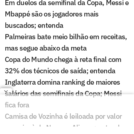
Em duelos da semifinal da Copa, Messi e
Mbappé são os jogadores mais
buscados; entenda
Palmeiras bate meio bilhão em receitas,
mas segue abaixo da meta
Copa do Mundo chega à reta final com
32% dos técnicos de saída; entenda
Inglaterra domina ranking de maiores
salários das semifinais da Copa; Messi
fica fora
Camisa de Vozinha é leiloada por valor
superior à de Neuer e Alisson; entenda