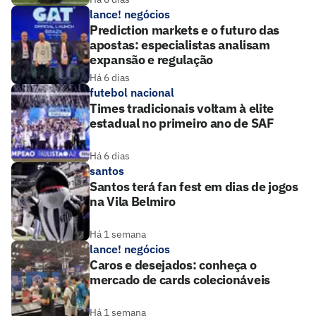
lance! negócios
Prediction markets e o futuro das
apostas: especialistas analisam
expansão e regulação
Há 6 dias
futebol nacional
Times tradicionais voltam à elite
estadual no primeiro ano de SAF
Há 6 dias
santos
Santos terá fan fest em dias de jogos
na Vila Belmiro
Há 1 semana
lance! negócios
Caros e desejados: conheça o
mercado de cards colecionáveis
Há 1 semana