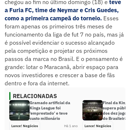
chegou ao fim no último domingo (18) e
teve
a Furia FC, time de Neymar e Cris Guedes,
como a primeira campeã do torneio.
Esses
foram apenas os primeiros três meses de
funcionamento da liga de fut 7 no país, mas já
é possível evidenciar o sucesso alcançado
pela competição e projetar os próximos
passos da marca no Brasil. E o pensamento é
grande: lotar o Maracanã, abrir espaço para
novos investidores e crescer a base de fãs
dentro e fora da internet.
RELACIONADAS
Gramado artificial da
Final da King
Kings League foi
supera público
’emprestado’ e teve
dos dez jogos
custo milionário
do Brasileirão
Lance! Negócios
Há 1 ano
Lance! Negócios