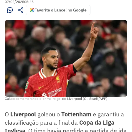
07/02/2025
05:45
Favorite o Lance! no Google
Gakpo comemorando o primeiro gol do Liverpool (Oli Scarff/AFP)
O
Liverpool
goleou o
Tottenham
e garantiu a
classificação para a final da
Copa da Liga
Inglesa
. O time havia perdido a partida de ida