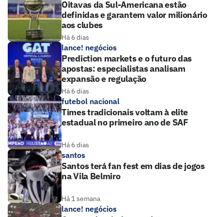
Oitavas da Sul-Americana estão
definidas e garantem valor milionário
aos clubes
Há 6 dias
lance! negócios
Prediction markets e o futuro das
apostas: especialistas analisam
expansão e regulação
Há 6 dias
futebol nacional
Times tradicionais voltam à elite
estadual no primeiro ano de SAF
Há 6 dias
santos
Santos terá fan fest em dias de jogos
na Vila Belmiro
Há 1 semana
lance! negócios