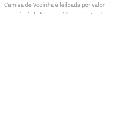
Camisa de Vozinha é leiloada por valor
superior à de Neuer e Alisson; entenda
Fifa vai vender pedaços do gramado da
final da Copa; veja preço e como
comprar
Seleções disputam premiação milionária
recorde nas semifinais da Copa; veja
valores
Ataques das semifinalistas da Copa
superam demais posições; veja valores
Santos vai faturar quantia milionária
com venda de Marcos Leonardo ao Ajax