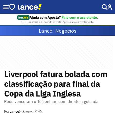
Ajuda com Aposta?
Fale com o assistente.
18+ Ministério da Fazenda adverte: Aposta não é investimento
Lance! Negócios
Liverpool fatura bolada com
classificação para final da
Copa da Liga Inglesa
Reds venceram o Tottenham com direito a goleada
Por
Lance!
•
Liverpool (ING)