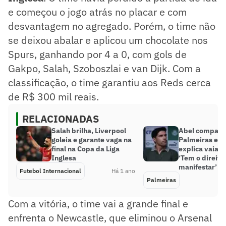
e começou o jogo atrás no placar e com
desvantagem no agregado. Porém, o time não
se deixou abalar e aplicou um chocolate nos
Spurs, ganhando por 4 a 0, com gols de
Gakpo, Salah, Szoboszlai e van Dijk. Com a
classificação, o time garantiu aos Reds cerca
de R$ 300 mil reais.
RELACIONADAS
Salah brilha, Liverpool
Abel compara 
goleia e garante vaga na
Palmeiras e Li
final na Copa da Liga
explica vaias 
Inglesa
‘Tem o direito
manifestar’
Futebol Internacional
Há 1 ano
Palmeiras
Com a vitória, o time vai a grande final e
enfrenta o Newcastle, que eliminou o Arsenal