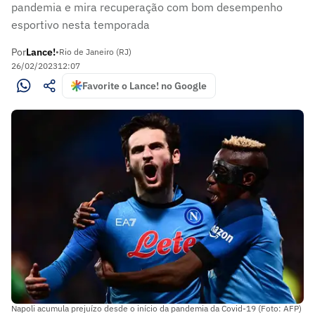
pandemia e mira recuperação com bom desempenho
esportivo nesta temporada
Por
Lance!
•
Rio de Janeiro (RJ)
26/02/2023
12:07
Favorite o Lance! no Google
Napoli acumula prejuízo desde o início da pandemia da Covid-19 (Foto: AFP)