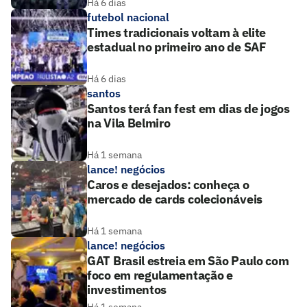
Há 6 dias
futebol nacional
Times tradicionais voltam à elite
estadual no primeiro ano de SAF
Há 6 dias
santos
Santos terá fan fest em dias de jogos
na Vila Belmiro
Há 1 semana
lance! negócios
Caros e desejados: conheça o
mercado de cards colecionáveis
Há 1 semana
lance! negócios
GAT Brasil estreia em São Paulo com
foco em regulamentação e
investimentos
Há 1 semana