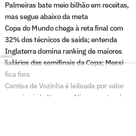
Palmeiras bate meio bilhão em receitas,
mas segue abaixo da meta
Copa do Mundo chega à reta final com
32% dos técnicos de saída; entenda
Inglaterra domina ranking de maiores
salários das semifinais da Copa; Messi
fica fora
Camisa de Vozinha é leiloada por valor
superior à de Neuer e Alisson; entenda
Fifa vai vender pedaços do gramado da
final da Copa; veja preço e como
comprar