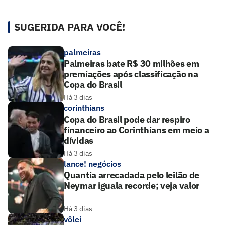
SUGERIDA PARA VOCÊ!
palmeiras
Palmeiras bate R$ 30 milhões em
premiações após classificação na
Copa do Brasil
Há 3 dias
corinthians
Copa do Brasil pode dar respiro
financeiro ao Corinthians em meio a
dívidas
Há 3 dias
lance! negócios
Quantia arrecadada pelo leilão de
Neymar iguala recorde; veja valor
Há 3 dias
vôlei