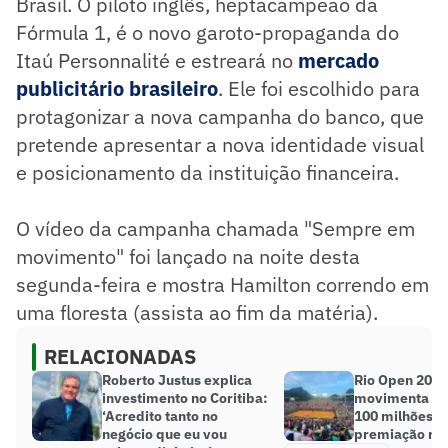
Brasil. O piloto inglês, heptacampeão da
Fórmula 1, é o novo garoto-propaganda do
Itaú Personnalité e estreará no
mercado
publicitário brasileiro
. Ele foi escolhido para
protagonizar a nova campanha do banco, que
pretende apresentar a nova identidade visual
e posicionamento da instituição financeira.
O vídeo da campanha chamada "Sempre em
movimento" foi lançado na noite desta
segunda-feira e mostra Hamilton correndo em
uma floresta (assista ao fim da matéria).
RELACIONADAS
Roberto Justus explica
Rio Open 2023
investimento no Coritiba:
movimenta ma
‘Acredito tanto no
100 milhões e 
negócio que eu vou
premiação re