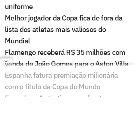
uniforme
Melhor jogador da Copa fica de fora da
lista dos atletas mais valiosos do
Mundial
Flamengo receberá R$ 35 milhões com
venda de João Gomes para o Aston Villa
Espanha fatura premiação milionária
com o título da Copa do Mundo
Espanha e Argentina se enfrentam na
final da Copa com elencos bilionários;
veja cifras
Camisa de Pelé atinge recorde e se torna