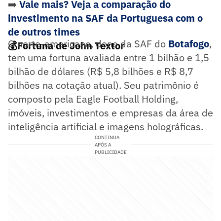
➡️
Vale mais? Veja a comparação do
investimento na SAF da Portuguesa com o
de outros times
O norte-americano, dono da SAF do
Botafogo
,
💰Fortuna de John Textor
tem uma fortuna avaliada entre 1 bilhão e 1,5
bilhão de dólares (R$ 5,8 bilhões e R$ 8,7
bilhões na cotação atual). Seu patrimônio é
composto pela Eagle Football Holding,
imóveis, investimentos e empresas da área de
inteligência artificial e imagens holográficas.
CONTINUA
APÓS A
PUBLICIDADE