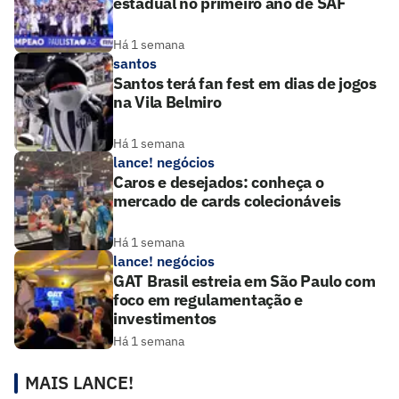
estadual no primeiro ano de SAF
Há 1 semana
santos
Santos terá fan fest em dias de jogos
na Vila Belmiro
Há 1 semana
lance! negócios
Caros e desejados: conheça o
mercado de cards colecionáveis
Há 1 semana
lance! negócios
GAT Brasil estreia em São Paulo com
foco em regulamentação e
investimentos
Há 1 semana
MAIS LANCE!