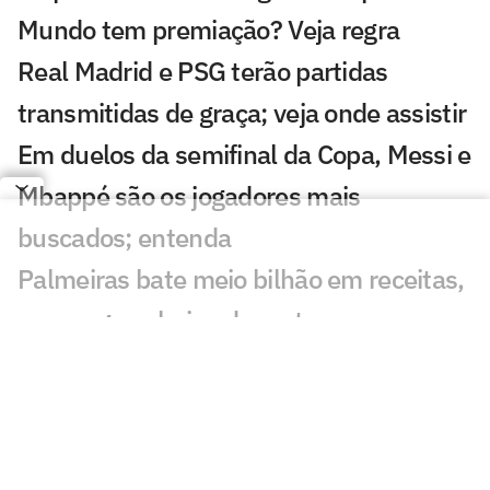
Mundo tem premiação? Veja regra
Real Madrid e PSG terão partidas
transmitidas de graça; veja onde assistir
Em duelos da semifinal da Copa, Messi e
Mbappé são os jogadores mais
buscados; entenda
Palmeiras bate meio bilhão em receitas,
mas segue abaixo da meta
Copa do Mundo chega à reta final com
32% dos técnicos de saída; entenda
Inglaterra domina ranking de maiores
salários das semifinais da Copa; Messi