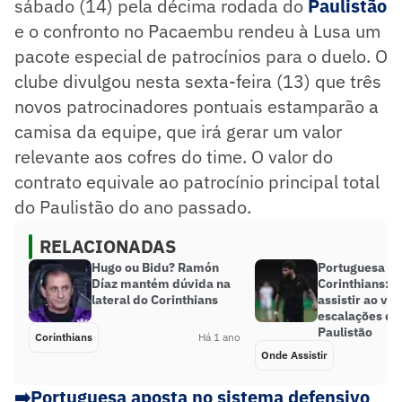
sábado (14) pela décima rodada do
Paulistão
e o confronto no Pacaembu rendeu à Lusa um
pacote especial de patrocínios para o duelo. O
clube divulgou nesta sexta-feira (13) que três
novos patrocinadores pontuais estamparão a
camisa da equipe, que irá gerar um valor
relevante aos cofres do time. O valor do
contrato equivale ao patrocínio principal total
do Paulistão do ano passado.
RELACIONADAS
Hugo ou Bidu? Ramón
Portuguesa x
Díaz mantém dúvida na
Corinthians: 
lateral do Corinthians
assistir ao viv
escalações do
Paulistão
Corinthians
Há 1 ano
Onde Assistir
➡️
Portuguesa aposta no sistema defensivo