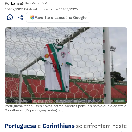
Por
Lance!
•
São Paulo (SP)
15/02/2025
04:45
•
Atualizado em
11/03/2025
Favorite o Lance! no Google
Portuguesa fechou três novos patrocinadores pontuais para o duelo contra o
Corinthians. (Reprodução/Instagram)
Portuguesa
e
Corinthians
se enfrentam neste