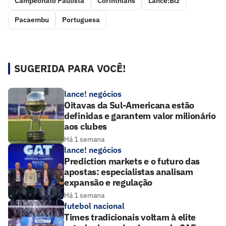
Campeonato Paulista
Corinthians
Lance!Biz
Pacaembu
Portuguesa
SUGERIDA PARA VOCÊ!
lance! negócios
Oitavas da Sul-Americana estão
definidas e garantem valor milionário
aos clubes
Há 1 semana
lance! negócios
Prediction markets e o futuro das
apostas: especialistas analisam
expansão e regulação
Há 1 semana
futebol nacional
Times tradicionais voltam à elite