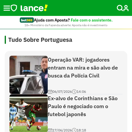
Ajuda com Aposta?
Fale com o assistente.
18+ Ministério da Fazenda adverte: Aposta não é investimento
Tudo Sobre Portuguesa
Operação VAR: jogadores
entram na mira e são alvo de
busca da Polícia Civil
06/07/2026
14:06
Ex-alvo de Corinthians e São
Paulo é negociado com o
futebol japonês
17/06/2026
18:18