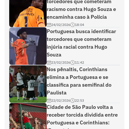
torcedores que cometeram
racismo contra Hugo Souza e
encaminha caso à Polícia
24/02/2026
18:04
Portuguesa busca identificar
torcedores que cometeram
injúria racial contra Hugo
Souza
23/02/2026
11:42
Nos pênaltis, Corinthians
elimina a Portuguesa e se
classifica para semifinal do
Paulista
22/02/2026
22:53
Cidade de São Paulo volta a
receber torcida dividida entre
Portuguesa e Corinthians: