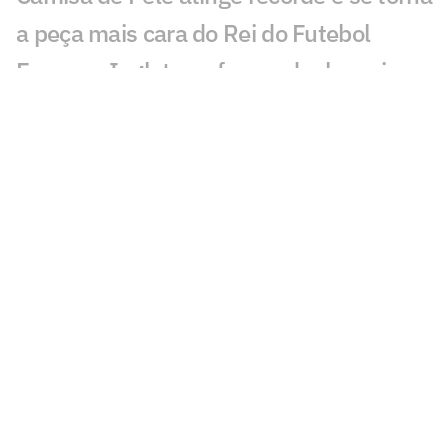
a peça mais cara do Rei do Futebol
França e Inglaterra fazem duelo mais
caro da Copa; veja valores
Messi x Yamal: o duelo de milhões nos
bastidores da final da Copa
Patrocinar uma seleção ou um jogador:
qual estratégia rende mais às marcas?
Disputa de terceiro lugar da Copa do
Mundo tem premiação? Veja regra
Real Madrid e PSG terão partidas
transmitidas de graça; veja onde assistir