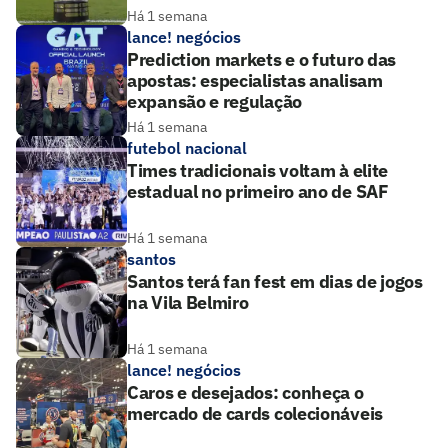
Há 1 semana
lance! negócios
Prediction markets e o futuro das
apostas: especialistas analisam
expansão e regulação
Há 1 semana
futebol nacional
Times tradicionais voltam à elite
estadual no primeiro ano de SAF
Há 1 semana
santos
Santos terá fan fest em dias de jogos
na Vila Belmiro
Há 1 semana
lance! negócios
Caros e desejados: conheça o
mercado de cards colecionáveis