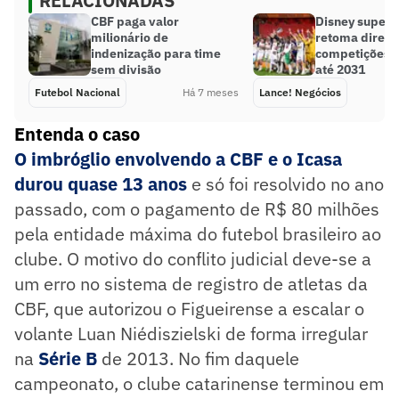
RELACIONADAS
CBF paga valor
Disney supera
milionário de
retoma direit
indenização para time
competições 
sem divisão
até 2031
Futebol Nacional
Há 7 meses
Lance! Negócios
Entenda o caso
O imbróglio envolvendo a CBF e o Icasa
durou quase 13 anos
e só foi resolvido no ano
passado, com o pagamento de R$ 80 milhões
pela entidade máxima do futebol brasileiro ao
clube. O motivo do conflito judicial deve-se a
um erro no sistema de registro de atletas da
CBF, que autorizou o Figueirense a escalar o
volante Luan Niédiszielski de forma irregular
na
Série B
de 2013. No fim daquele
campeonato, o clube catarinense terminou em