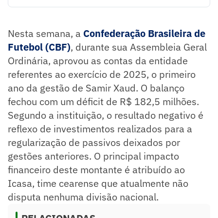
CBF aprovou contas de 2025, com déficit de R$ 182,5
milhões.
Icasa recebeu R$ 80 milhões após 13 anos de conflitos
Nesta semana, a
Confederação Brasileira de
judiciais.
Clube tem dívidas e pode reter apenas 20% do montante,
Futebol (CBF)
, durante sua Assembleia Geral
cerca de R$ 16 milhões.
Ordinária, aprovou as contas da entidade
Resumo supervisionado pelo jornalista!
referentes ao exercício de 2025, o primeiro
ano da gestão de Samir Xaud. O balanço
fechou com um déficit de R$ 182,5 milhões.
Segundo a instituição, o resultado negativo é
reflexo de investimentos realizados para a
regularização de passivos deixados por
gestões anteriores. O principal impacto
financeiro deste montante é atribuído ao
Icasa, time cearense que atualmente não
disputa nenhuma divisão nacional.