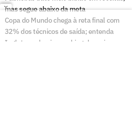
mas segue abaixo da meta
Copa do Mundo chega à reta final com
32% dos técnicos de saída; entenda
Inglaterra domina ranking de maiores
salários das semifinais da Copa; Messi
fica fora
Camisa de Vozinha é leiloada por valor
superior à de Neuer e Alisson; entenda
Fifa vai vender pedaços do gramado da
final da Copa; veja preço e como
comprar