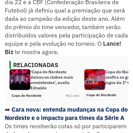
dia 22 e a CBF (Confederação Brasileira de
Futebol) já definiu qual a premiação que será
dada ao campeão da edição deste ano. Além
do prêmio do time vencedor, também serão
distribuídos valores pela participação de cada
equipe e pela evolução no torneio. O
Lance!
Biz
te mostra agora.
RELACIONADAS
‘Copa do Nordeste
Copa do Norde
deixou os clubes mais
confira os gru
consistentes’, avalia
jogos da 1ª fa
Ednaldo
Copa do Nordeste
Copa do Nordeste
Há 1 ano
➡️
Cara nova: entenda mudanças na Copa do
Nordeste e o impacto para times da Série A
Os times receberão cotas só por participarem