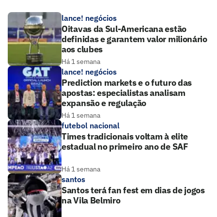
lance! negócios
Oitavas da Sul-Americana estão
definidas e garantem valor milionário
aos clubes
Há 1 semana
lance! negócios
Prediction markets e o futuro das
apostas: especialistas analisam
expansão e regulação
Há 1 semana
futebol nacional
Times tradicionais voltam à elite
estadual no primeiro ano de SAF
Há 1 semana
santos
Santos terá fan fest em dias de jogos
na Vila Belmiro