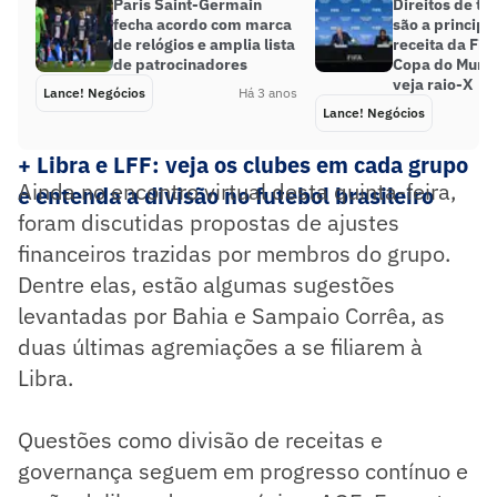
Paris Saint-Germain
Direitos de t
fecha acordo com marca
são a principa
de relógios e amplia lista
receita da Fifa
de patrocinadores
Copa do Mund
veja raio-X
Lance! Negócios
Há 3 anos
Lance! Negócios
+ Libra e LFF: veja os clubes em cada grupo
Ainda no encontro virtual desta quinta-feira,
e entenda a divisão no futebol brasileiro
foram discutidas propostas de ajustes
financeiros trazidas por membros do grupo.
Dentre elas, estão algumas sugestões
levantadas por Bahia e Sampaio Corrêa, as
duas últimas agremiações a se filiarem à
Libra.
Questões como divisão de receitas e
governança seguem em progresso contínuo e