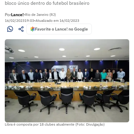
bloco único dentro do futebol brasileiro
Por
Lance!
•
Rio de Janeiro (RJ)
16/02/2023
19:03
•
Atualizado em
16/02/2023
Favorite o Lance! no Google
Libra é composta por 18 clubes atualmente (Foto: Divulgação)