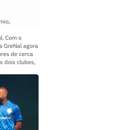
mio,
l. Com o
a GreNal agora
ores de cerca
s dois clubes,