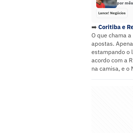
por mês,
Lance! Negócios
➡️
Coritiba e 
O que chama a 
apostas. Apena
estampando o l
acordo com a R
na camisa, e o