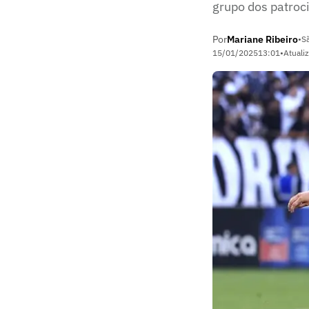
grupo dos patroc
Por
Mariane Ribeiro
•
S
15/01/2025
13:01
•
Atuali