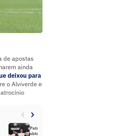
a de apostas
nharem ainda
ue deixou para
re o Alviverde e
atrocínio
Patrocinadora do Corinthians
obtém liminar e assegura licença