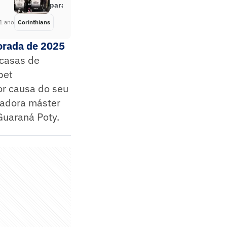
para atuar no Brasil
1 ano
Corinthians
Há 1 ano
porada de 2025
 casas de
bet
or causa do seu
nadora máster
Guaraná Poty.