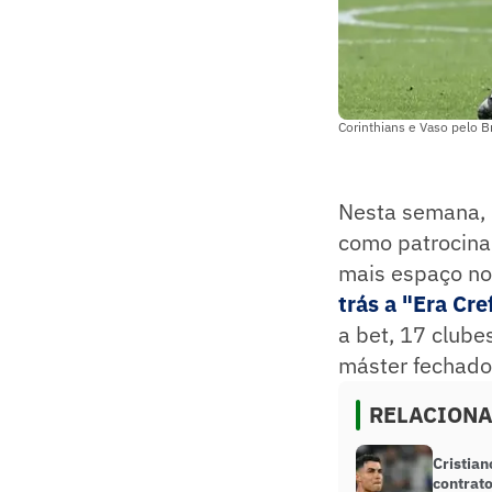
Corinthians e Vaso pelo B
Nesta semana, 
como patrocina
mais espaço no 
trás a "Era Cre
a bet, 17 clube
máster fechado
RELACION
Cristian
contrato