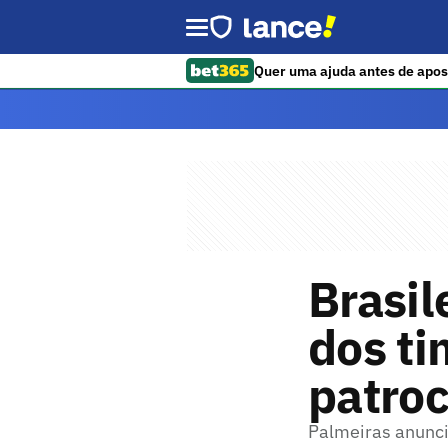
Quer uma ajuda antes de apos
Brasil
dos t
patroc
Palmeiras anunci