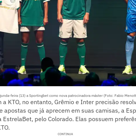
unda-feira (13) a Sportingbet como nova patrocinadora máster (Foto: Fabio Menott
 a KTO, no entanto, Grêmio e Inter precisão resol
e apostas que já aprecem em suas camisas, a Esp
e a EstrelaBet, pelo Colorado. Elas possuem preferê
KTO.
CONTINUA