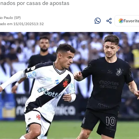
inados por casas de apostas
ão Paulo (SP)
Favorit
zado em
15/01/2025
13:32