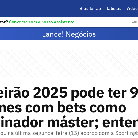
Brasileirão
Tabelas
Vídeo
tar?
Converse com o nosso assistente.
18+ 
Lance! Negócios
eirão 2025 pode ter
imes com bets como
inador máster; ente
ou na última segunda-feira (13) acordo com a Sportingb