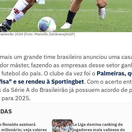
rasileirão 2024 (Foto: Marcello Zambrana/AGIF)
mais um grande time brasileiro anunciou uma cas
dor máster, fazendo as empresas desse setor ga
futebol do país. O clube da vez foi o
Palmeiras, q
fisa" e se rendeu à Sportingbet
. Com o acerto ent
s da Série A do Brasileirão já possuem acordo de p
 para 2025.
ADAS
o Ronaldo assinará
La Liga domina ranking de
 milionário; veja valores
jogadores mais valiosos do