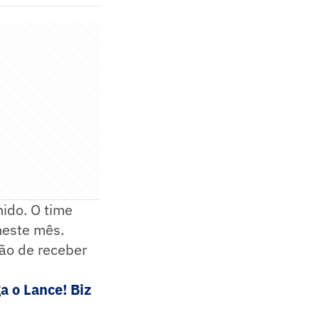
nido. O time
neste mês.
ão de receber
a o Lance! Biz