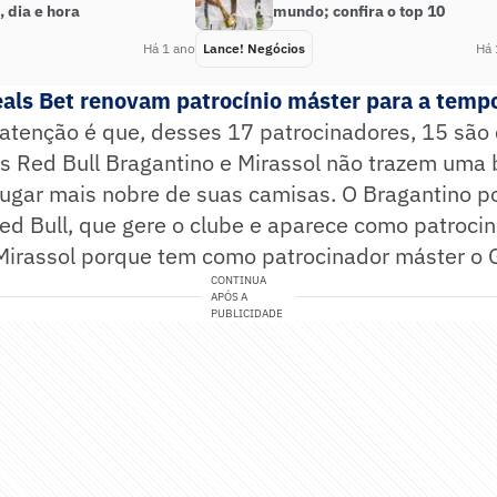
 dia e hora
mundo; confira o top 10
Há 1 ano
Lance! Negócios
Há 
Reals Bet renovam patrocínio máster para a tem
atenção é que, desses 17 patrocinadores, 15 são
s Red Bull Bragantino e Mirassol não trazem uma 
ugar mais nobre de suas camisas. O Bragantino p
ed Bull, que gere o clube e aparece como patroci
 Mirassol porque tem como patrocinador máster o 
CONTINUA
APÓS A
PUBLICIDADE