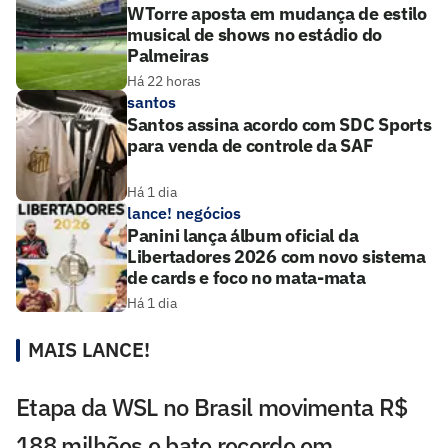
WTorre aposta em mudança de estilo
musical de shows no estádio do
Palmeiras
Há 22 horas
santos
Santos assina acordo com SDC Sports
para venda de controle da SAF
Há 1 dia
lance! negócios
Panini lança álbum oficial da
Libertadores 2026 com novo sistema
de cards e foco no mata-mata
Há 1 dia
MAIS LANCE!
Etapa da WSL no Brasil movimenta R$
188 milhões e bate recorde em