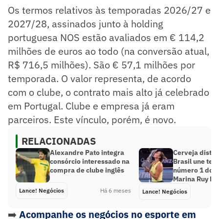
Os termos relativos às temporadas 2026/27 e
2027/28, assinados junto à holding
portuguesa NOS estão avaliados em € 114,2
milhões de euros ao todo (na conversão atual,
R$ 716,5 milhões). São € 57,1 milhões por
temporada. O valor representa, de acordo
com o clube, o contrato mais alto já celebrado
em Portugal. Clube e empresa já eram
parceiros. Este vínculo, porém, é novo.
RELACIONADAS
Alexandre Pato integra
Cerveja distri
consórcio interessado na
Brasil une ten
compra de clube inglês
número 1 do r
Marina Ruy Ba
Lance! Negócios
Há 6 meses
Lance! Negócios
➡️
Acompanhe os negócios no esporte em