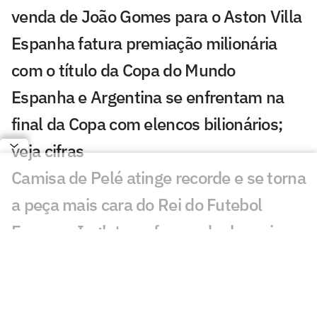
venda de João Gomes para o Aston Villa
Espanha fatura premiação milionária
com o título da Copa do Mundo
Espanha e Argentina se enfrentam na
final da Copa com elencos bilionários;
veja cifras
Camisa de Pelé atinge recorde e se torna
a peça mais cara do Rei do Futebol
França e Inglaterra fazem duelo mais
caro da Copa; veja valores
Messi x Yamal: o duelo de milhões nos
bastidores da final da Copa