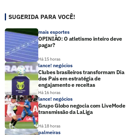
SUGERIDA PARA VOCÊ!
mais esportes
OPINIÃO: O atletismo inteiro deve
pagar?
Há 15 horas
lance! negócios
Clubes brasileiros transformam Dia
dos Pais em estratégia de
engajamento e receitas
Há 16 horas
lance! negócios
Grupo Globo negocia com LiveMode
transmissão da LaLiga
Há 18 horas
palmeiras