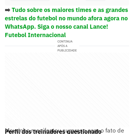
➡️
Tudo sobre os maiores times e as grandes
estrelas do futebol no mundo afora agora no
WhatsApp. Siga o nosso canal Lance!
Futebol Internacional
CONTINUA
APÓS A
PUBLICIDADE
Mourinho manifestou surpresa com o fato de
Perfil dos treinadores questionado