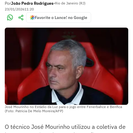
Por
João Pedro Rodrigues
•
Rio de Janeiro (RJ)
23/01/2026
11:20
Favorite o Lance! no Google
José Mourinho no Estádio da Luz para o jogo entre Fenerbahce e Benfica
(Foto: Patricia De Melo Moreira/AFP)
O técnico José Mourinho utilizou a coletiva de