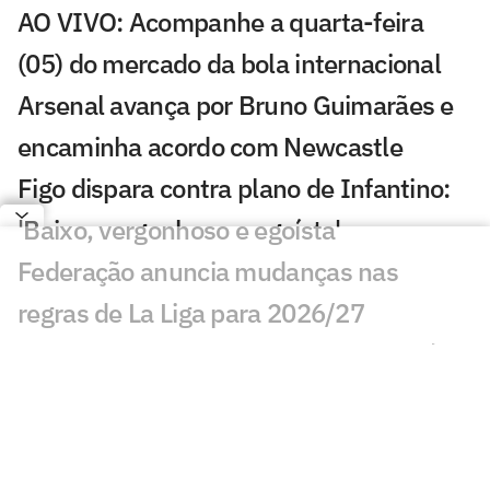
AO VIVO: Acompanhe a quarta-feira
(05) do mercado da bola internacional
Arsenal avança por Bruno Guimarães e
encaminha acordo com Newcastle
Figo dispara contra plano de Infantino:
'Baixo, vergonhoso e egoísta'
Federação anuncia mudanças nas
regras de La Liga para 2026/27
Neymar vira manchete na Europa após
confusão: 'Foi lamentável'
Jogos de hoje: quem joga no futebol e
onde assistir ao vivo – quarta-feira