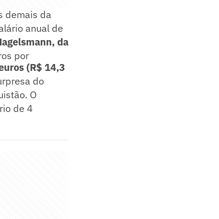
os demais da
alário anual de
Nagelsmann, da
ros por
 euros (R$ 14,3
urpresa do
istão. O
io de 4