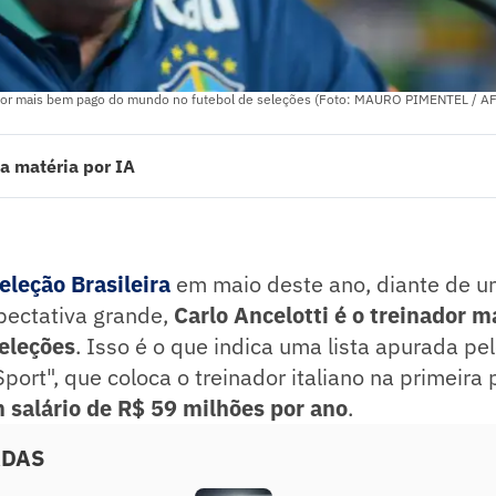
nador mais bem pago do mundo no futebol de seleções (Foto: MAURO PIMENTEL / A
a matéria por IA
 o treinador mais bem pago no futebol de seleções.
ti é de R$ 59 milhões por ano.
o segundo, com R$ 36,7 milhões.
ado pelo jornalista!
eleção Brasileira
em maio deste ano, diante de um
pectativa grande,
Carlo Ancelotti é o treinador 
seleções
. Isso é o que indica uma lista apurada pel
Sport", que coloca o treinador italiano na primeira
 salário de R$ 59 milhões por ano
.
ADAS