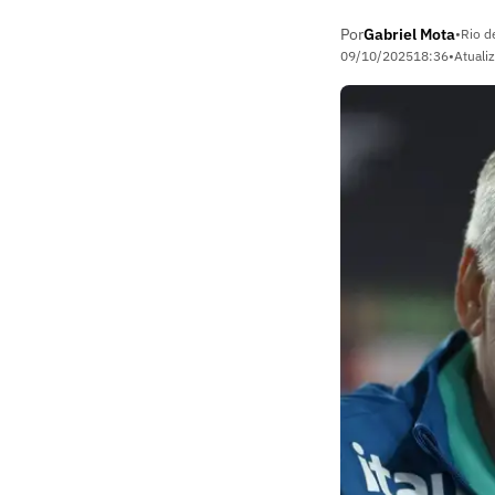
Por
Gabriel Mota
•
Rio d
09/10/2025
18:36
•
Atuali