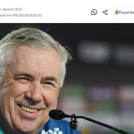
e Janeiro (RJ)
Favorit
zado em
09/10/2025
20:01