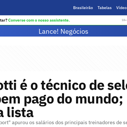
Brasileirão
Tabelas
Vídeo
tar?
Converse com o nosso assistente.
18+ 
Lance! Negócios
tti é o técnico de se
bem pago do mundo;
 lista
port" apurou os salários dos principais treinadores de 