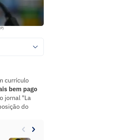
FP)
 currículo
mais bem pago
o jornal "La
 posição do