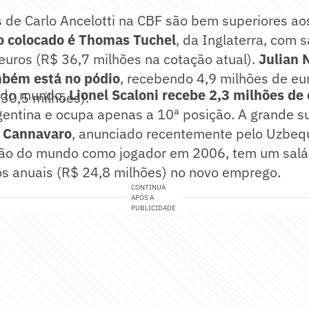
 de Carlo Ancelotti na CBF são bem superiores a
 colocado é Thomas Tuchel
, da Inglaterra, com s
euros (R$ 36,7 milhões na cotação atual).
Julian 
bém está no pódio
, recebendo 4,9 milhões de eu
 do mundo,
Lionel Scaloni recebe 2,3 milhões de
30,5 milhões).
entina e ocupa apenas a 10ª posição. A grande s
 Cannavaro
, anunciado recentemente pelo Uzbequ
eão do mundo como jogador em 2006, tem um salár
os anuais (R$ 24,8 milhões) no novo emprego.
CONTINUA
APÓS A
PUBLICIDADE