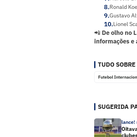
8
.
Ronald Koe
9
.
Gustavo Al
10
.
Lionel Sc
📲
De olho no 
informações e 
TUDO SOBRE
Futebol Internacion
SUGERIDA PA
lance!
Oitava
clube