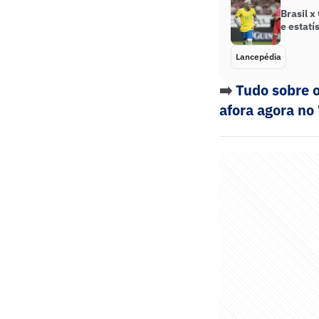
Brasil x
e estatí
Lancepédia
➡️
Tudo sobre o
afora agora no