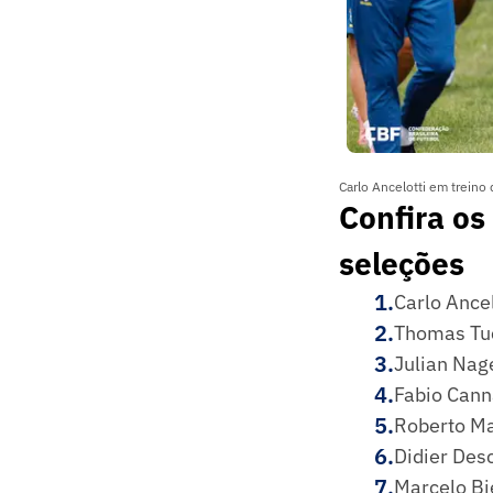
Carlo Ancelotti em treino 
Confira os
seleções
1
.
Carlo Ancel
2
.
Thomas Tuc
3
.
Julian Nag
4
.
Fabio Cann
5
.
Roberto Ma
6
.
Didier Des
7
.
Marcelo Bi