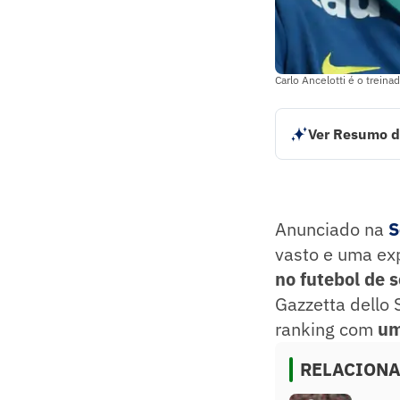
Carlo Ancelotti é o trei
Ver Resumo d
Carlo Ancelotti é
Salário de Ancelot
Thomas Tuchel é 
Resumo supervision
Anunciado na
S
vasto e uma ex
no futebol de 
Gazzetta dello 
ranking com
um
RELACION