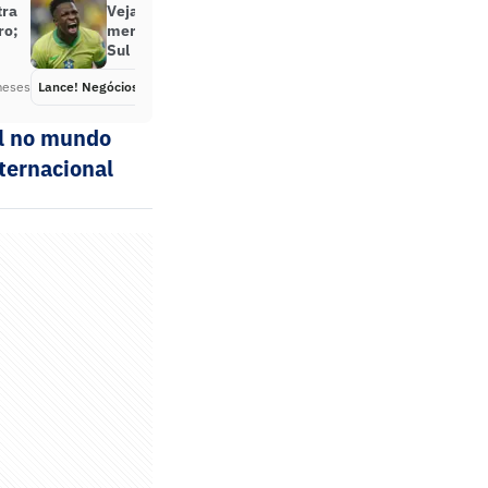
tra
Veja o abismo nos valores de
ro;
mercado entre Brasil e Coreia do
Sul
meses
Lance! Negócios
Há 9 meses
ol no mundo
ternacional