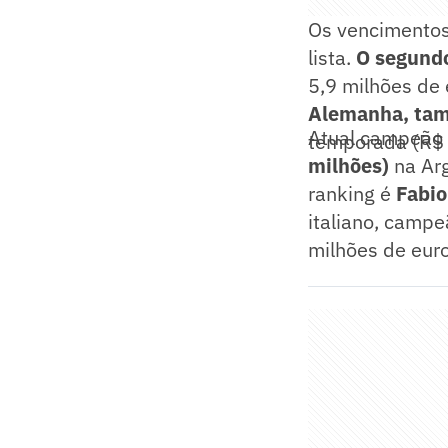
Os vencimentos
lista.
O segundo
5,9 milhões de 
Alemanha, tam
Atual campeão
temporada (R$ 
milhões)
na Arg
ranking é
Fabio
italiano, camp
milhões de eur