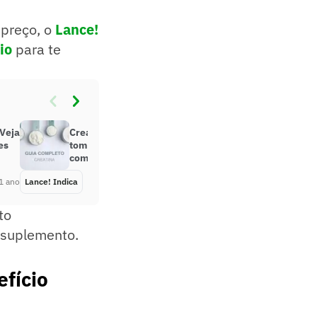
preço, o
Lance!
io
para te
 Veja
Creatina: Para que serve, como
es
tomar e as melhores marcas para
comprar agora
1 ano
Lance! Indica
Há 1 ano
to
e suplemento.
fício