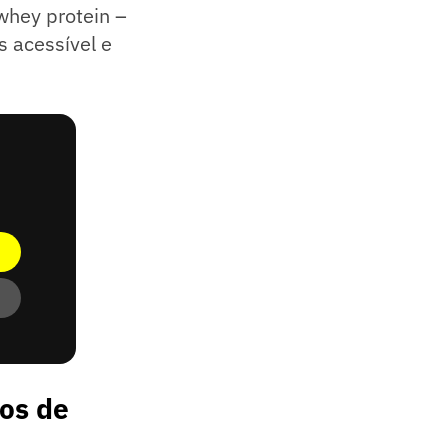
whey protein –
s acessível e
ios de