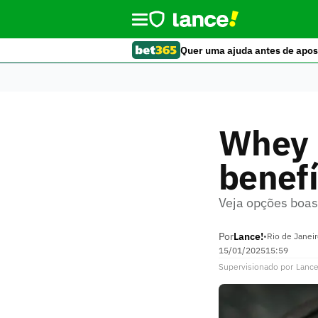
Quer uma ajuda antes de apos
Whey 
benefí
Veja opções boas
Por
Lance!
•
Rio de Janei
15/01/2025
15:59
Supervisionado
por
Lance