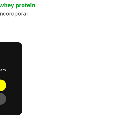
whey protein
incoroporar
ream