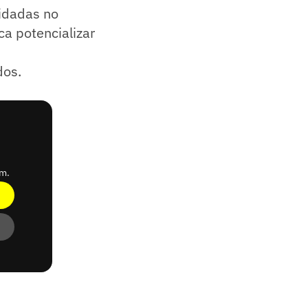
idadas no
a potencializar
dos.
am.