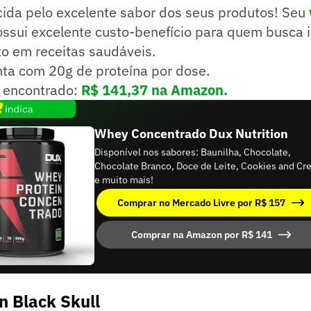
ida pelo excelente sabor dos seus produtos! Seu
ssui excelente custo-benefício para quem busca 
o em receitas saudáveis.
nta com 20g de proteína por dose.
 encontrado:
R$ 141,37 na Amazon.
Whey Concentrado Dux Nutrition
Disponível nos sabores: Baunilha, Chocolate,
Chocolate Branco, Doce de Leite, Cookies and C
e muito mais!
Comprar no Mercado Livre por R$ 157
Comprar na Amazon por R$ 141
n Black Skull