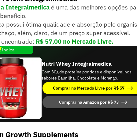
da Integralmedica
é uma das melhores opções p
benefício.
a possui ótima qualidade e absorção pelo organi
haço, além, claro, de um preço super acessível.
 encontrado:
R$ 57,00 no Mercado Livre.
Nutri Whey Integralmedica
Com 30g de proteína por dose e disponível nos
sabores Baunilha, Chocolate e Morango.
Comprar no Mercado Livre por R$ 57
Comprar na Amazon por R$ 73
in Growth Supplements