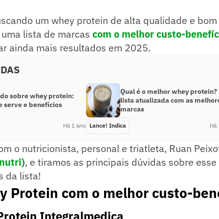
uscando um whey protein de alta qualidade e bom 
 uma lista de marcas
com o melhor custo-benefíc
ar ainda mais resultados em 2025.
ADAS
Qual é o melhor whey protein?
udo sobre whey protein:
lista atualizada com as melhor
 serve e benefícios
marcas
Há 1 ano
Lance! Indica
Há 
 o nutricionista, personal e triatleta, Ruan Peixo
nutri)
, e tiramos as principais dúvidas sobre ess
 da lista!
y Protein com o melhor custo-bene
Protein Integralmedica