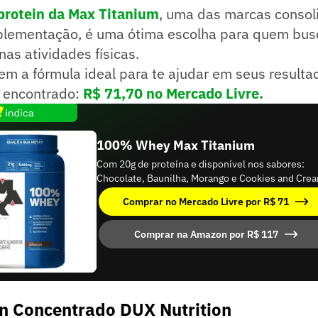
rotein da Max Titanium
, uma das marcas consol
lementação, é uma ótima escolha para quem busc
s atividades físicas.
m a fórmula ideal para te ajudar em seus resulta
 encontrado:
R$ 71,70 no Mercado Livre.
100% Whey Max Titanium
Com 20g de proteína e disponível nos sabores:
Chocolate, Baunilha, Morango e Cookies and Cre
Comprar no Mercado Livre por R$ 71
Comprar na Amazon por R$ 117
n Concentrado DUX Nutrition