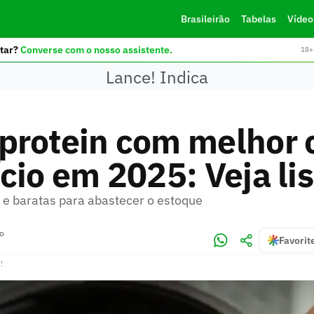
Brasileirão
Tabelas
Vídeo
tar?
Converse com o nosso assistente.
18+ 
Lance! Indica
protein com melhor 
cio em 2025: Veja lis
 e baratas para abastecer o estoque
ro
Favorit
!