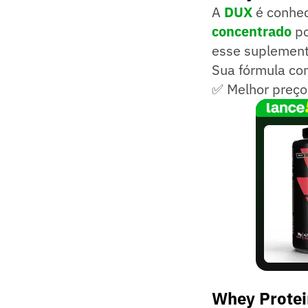
A
DUX
é conhec
concentrado
po
esse suplement
Sua fórmula co
✅ Melhor preço
Whey Protei