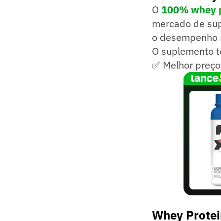
O
100% whey p
mercado de sup
o desempenho na
O suplemento te
✅ Melhor preço
Whey Protei