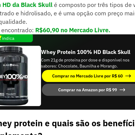
 HD da Black Skull
é composto por três tipos de 
trado e hidrolisado, e é uma opção com preço mai
qualidade.
 encontrado:
R$60,90 no Mercado Livre.
Whey Protein 100% HD Black Skull
Com 21g de proteína por dose e disponível nos
sabores: Chocolate, Baunilha e Morango.
Comprar no Mercado Livre por R$ 60
Comprar na Amazon por R$ 99
ey protein e quais são os benefíc