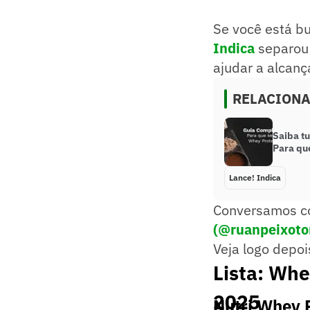
Se você está b
Indica
separou
ajudar a alcanç
RELACION
Saiba t
Para que
Lance! Indica
Conversamos com
(@ruanpeixoto
Veja logo depois
Lista: Whe
2025
Nutri Whey 