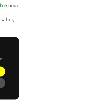
th
é uma
sabor,
de