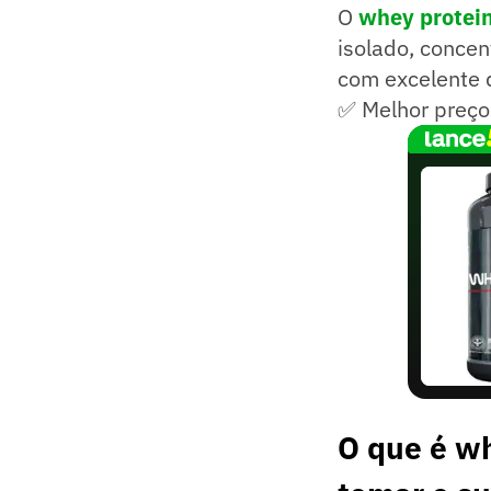
O
whey protein
isolado, concen
com excelente 
✅ Melhor preço
O que é wh