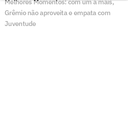
Melhores Momentos: com um a mais,
Grêmio não aproveita e empata com
Juventude
Guia do Brasileirão Feminino 2026: onde
assistir e tudo sobre a competição
Grêmio no sábado, Internacional no
domingo. Veja as datas das semis do
Gauchão
Onde assistir, as datas e os horários das
quartas de final do Gauchão
Definidos cruzamentos das quartas de
final do Gauchão