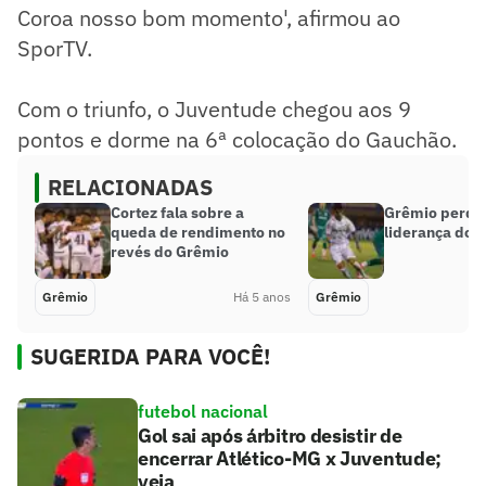
Coroa nosso bom momento', afirmou ao
SporTV.
Com o triunfo, o Juventude chegou aos 9
pontos e dorme na 6ª colocação do Gauchão.
RELACIONADAS
Cortez fala sobre a
Grêmio perde 
queda de rendimento no
liderança do 
revés do Grêmio
Grêmio
Há 5 anos
Grêmio
SUGERIDA PARA VOCÊ!
futebol nacional
Gol sai após árbitro desistir de
encerrar Atlético-MG x Juventude;
veja