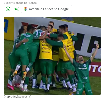
Supervisionado
por
Lance!
Favorite o Lance! no Google
(Reprodução/SporTV)