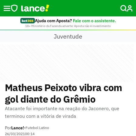
Ajuda com Aposta?
Fale com o assistente.
18+ Ministério da Fazenda adverte: Aposta não é investimento
Juventude
Matheus Peixoto vibra com
gol diante do Grêmio
Atacante foi importante na reação do Jaconero, que
terminou com a vitória de virada
Por
Lance!
•
Futebol Latino
26/03/2021
00:14