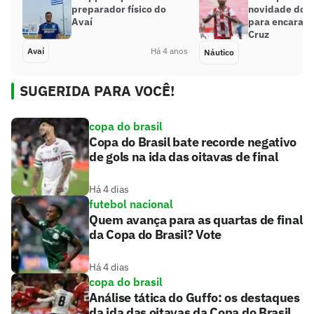
preparador físico do
novidade do N
Avaí
para encarar 
Cruz
Avaí
Há 4 anos
Náutico
SUGERIDA PARA VOCÊ!
copa do brasil
Copa do Brasil bate recorde negativo
de gols na ida das oitavas de final
Há 4 dias
futebol nacional
Quem avança para as quartas de final
da Copa do Brasil? Vote
Há 4 dias
copa do brasil
Análise tática do Guffo: os destaques
da ida das oitavas da Copa do Brasil