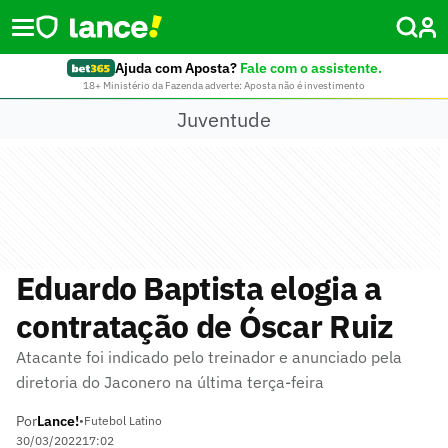
Ajuda com Aposta?
Fale com o assistente.
18+ Ministério da Fazenda adverte: Aposta não é investimento
Juventude
Eduardo Baptista elogia a
contratação de Óscar Ruiz
Atacante foi indicado pelo treinador e anunciado pela
diretoria do Jaconero na última terça-feira
Por
Lance!
•
Futebol Latino
30/03/2022
17:02