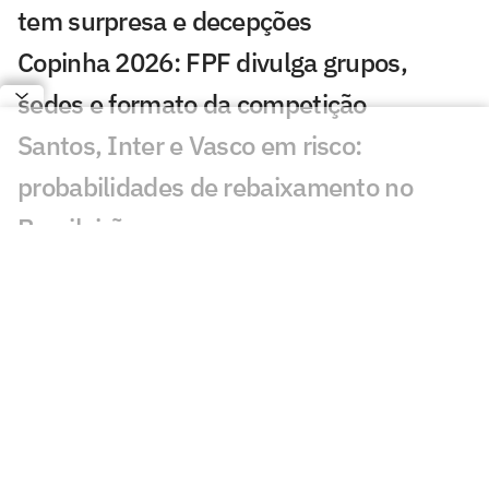
tem surpresa e decepções
Copinha 2026: FPF divulga grupos,
sedes e formato da competição
Santos, Inter e Vasco em risco:
probabilidades de rebaixamento no
Brasileirão
Rodada em andamento aumenta
probabilidade de rebaixamento de
Santos e Vasco
São Paulo x Juventude: onde assistir ao
vivo, horário e escalações do jogo pelo
Brasileirão