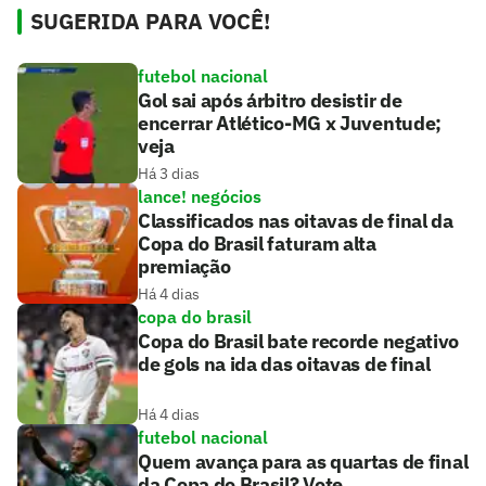
SUGERIDA PARA VOCÊ!
futebol nacional
Gol sai após árbitro desistir de
encerrar Atlético-MG x Juventude;
veja
Há 3 dias
lance! negócios
Classificados nas oitavas de final da
Copa do Brasil faturam alta
premiação
Há 4 dias
copa do brasil
Copa do Brasil bate recorde negativo
de gols na ida das oitavas de final
Há 4 dias
futebol nacional
Quem avança para as quartas de final
da Copa do Brasil? Vote