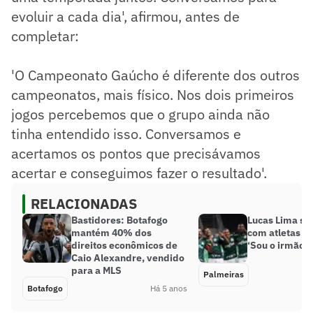
evoluir a cada dia', afirmou, antes de
completar:
'O Campeonato Gaúcho é diferente dos outros
campeonatos, mais físico. Nos dois primeiros
jogos percebemos que o grupo ainda não
tinha entendido isso. Conversamos e
acertamos os pontos que precisávamos
acertar e conseguimos fazer o resultado'.
RELACIONADAS
Bastidores: Botafogo
Lucas Lima so
mantém 40% dos
com atletas d
direitos econômicos de
‘Sou o irmão m
Caio Alexandre, vendido
para a MLS
Palmeiras
Botafogo
Há 5 anos