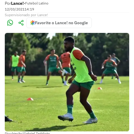
Por
Lance!
•
Futebol Latino
12/03/2021
14:19
Supervisionado
por
Lance!
Favorite o Lance! no Google
Divulgação/Gabriel Taddioto