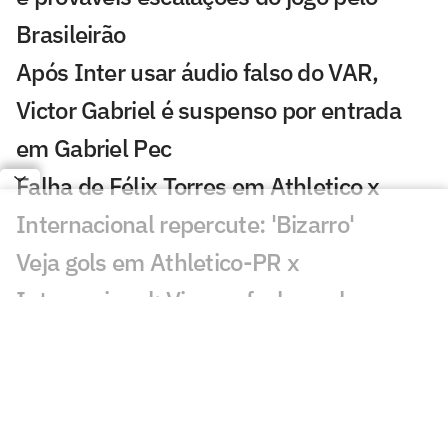
Brasileirão
Após Inter usar áudio falso do VAR,
Victor Gabriel é suspenso por entrada
em Gabriel Pec
Falha de Félix Torres em Athletico x
Internacional repercute: 'Bizarro'
Veja gols em Athletico-PR x
Internacional: Viveros fecha o placar
Victor Gabriel pode ser suspenso até
Gabriel Pec voltar a jogar; entenda
Lesionados e suspensos da 20ª rodada