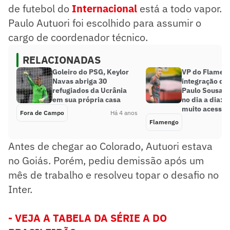
de futebol do
Internacional
está a todo vapor.
Paulo Autuori foi escolhido para assumir o
cargo de coordenador técnico.
RELACIONADAS
Goleiro do PSG, Keylor
VP do Flamen
Navas abriga 30
integração do 
refugiados da Ucrânia
Paulo Sousa c
em sua própria casa
no dia a dia: 
muito acessíve
Fora de Campo
Há 4 anos
Flamengo
Antes de chegar ao Colorado, Autuori estava
no Goiás. Porém, pediu demissão após um
mês de trabalho e resolveu topar o desafio no
Inter.
- VEJA A TABELA DA SÉRIE A DO