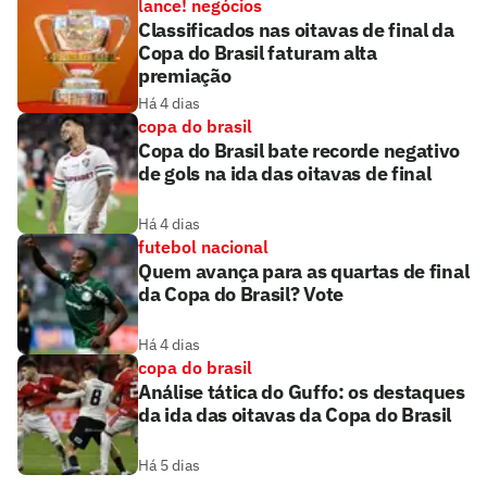
lance! negócios
Classificados nas oitavas de final da
Copa do Brasil faturam alta
premiação
Há 4 dias
copa do brasil
Copa do Brasil bate recorde negativo
de gols na ida das oitavas de final
Há 4 dias
futebol nacional
Quem avança para as quartas de final
da Copa do Brasil? Vote
Há 4 dias
copa do brasil
Análise tática do Guffo: os destaques
da ida das oitavas da Copa do Brasil
Há 5 dias