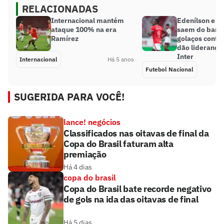
RELACIONADAS
Internacional mantém
Edenílson e G
ataque 100% na era
saem do banc
Ramírez
golaços contra
dão liderança 
Inter
Internacional
Há 5 anos
Futebol Nacional
SUGERIDA PARA VOCÊ!
lance! negócios
Classificados nas oitavas de final da
Copa do Brasil faturam alta
premiação
Há 4 dias
copa do brasil
Copa do Brasil bate recorde negativo
de gols na ida das oitavas de final
Há 5 dias