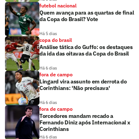
futebol nacional
Quem avança para as quartas de final
da Copa do Brasil? Vote
Há 5 dias
copa do brasil
Análise tática do Guffo: os destaques
da ida das oitavas da Copa do Brasil
Há 6 dias
fora de campo
Lingard vira assunto em derrota do
Corinthians: 'Não precisava'
Há 6 dias
fora de campo
Torcedores mandam recado a
Fernando Diniz após Internacional x
Corinthians
Há 6 dias