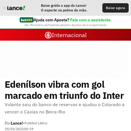
Baixe grátis o app do Lance!
Baixe agora
O esporte na palma da mão.
Ajuda com Aposta?
Fale com o assistente.
18+ Ministério da Fazenda adverte: Aposta não é investimento
Internacional
Edenílson vibra com gol
marcado em triunfo do Inter
Volante saiu do banco de reservas e ajudou o Colorado a
vencer o Caxias no Beira-Rio
Por
Lance!
•
Futebol Latino
25/03/2021
00:19