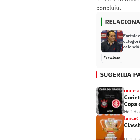
concluiu.
RELACION
Fortalez
categori
calendár
Fortaleza
SUGERIDA PA
onde as
Corint
Copa d
Há 1 dia
lance!
Classi
Há 1 dia