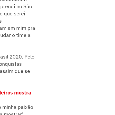
prendi no São
e que serei
s
avam em mim pra
udar o time a
asil 2020. Pelo
Conquistas
, assim que se
leiros mostra
 é minha paixão
a mostrar',