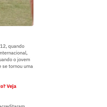
012, quando
Internacional,
quando o jovem
 e se tornou uma
o? Veja
 acreditaram