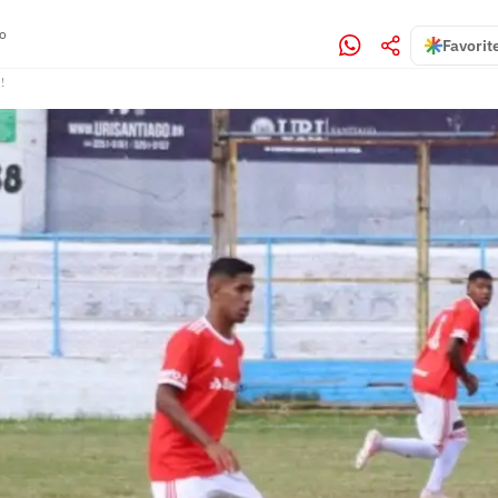
no
Favorit
!