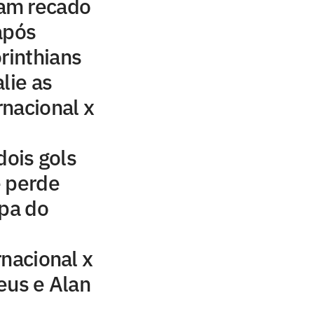
am recado
após
rinthians
lie as
nacional x
dois gols
e perde
opa do
rnacional x
eus e Alan