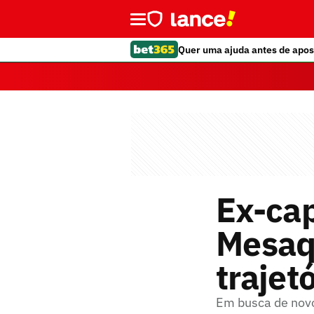
Quer uma ajuda antes de apos
Ex-cap
Mesaq
trajet
Em busca de novo