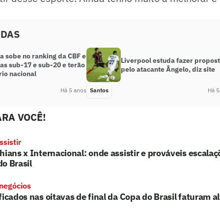
ADAS
a sobe no ranking da CBF e
Liverpool estuda fazer propos
as sub-17 e sub-20 e terão
pelo atacante Ângelo, diz site
io nacional
Há 5 anos
Santos
Há 5
RA VOCÊ!
sistir
hians x Internacional: onde assistir e prováveis escalaç
o Brasil
 negócios
ficados nas oitavas de final da Copa do Brasil faturam a