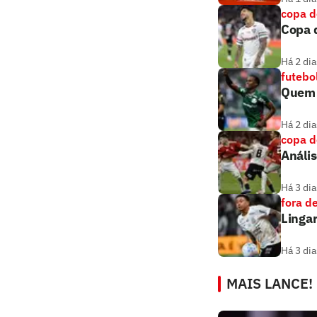
copa d
Copa d
Há 2 dia
futebo
Quem a
Há 2 dia
copa d
Anális
Há 3 dia
fora d
Lingar
Há 3 dia
MAIS LANCE!