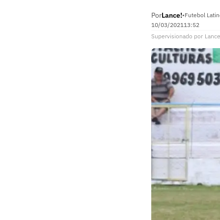
Por
Lance!
•
Futebol Lati
10/03/2021
13:52
Supervisionado
por
Lance