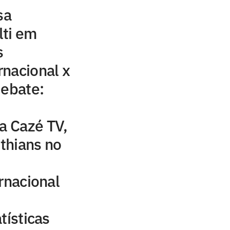
sa
lti em
s
nacional x
debate:
da Cazé TV,
nthians no
rnacional
:
tísticas