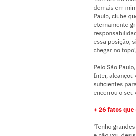
demais em mim.
Paulo, clube q
eternamente gra
responsabilidad
essa posição, s
chegar no topo'
Pelo São Paulo,
Inter, alcançou
suficientes par
encerrou o seu 
+ 26 fatos que
'Tenho grandes 
e não vou desis