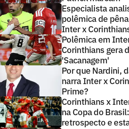
Especialista anali
polêmica de pêna
Inter x Corinthian
Polêmica em Inter
Corinthians gera 
'Sacanagem'
Por que Nardini, 
narra Inter x Cori
Prime?
Corinthians x Inte
na Copa do Brasil
retrospecto e esta