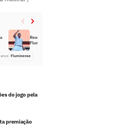
ta
Rescisão de Wellington Silva com o
Fluminense é publicada no BID
 anos
Fluminense
Há 5 anos
ões do jogo pela
lta premiação