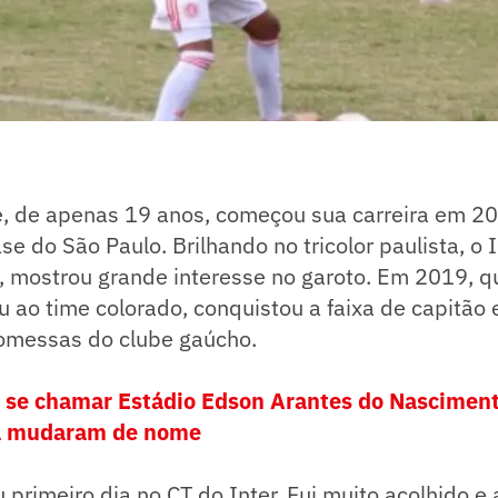
, de apenas 19 anos, começou sua carreira em 2
se do São Paulo. Brilhando no tricolor paulista, o 
e, mostrou grande interesse no garoto. Em 2019, 
u ao time colorado, conquistou a faixa de capitão
omessas do clube gaúcho.
 se chamar Estádio Edson Arantes do Nasciment
já mudaram de nome
primeiro dia no CT do Inter. Fui muito acolhido e