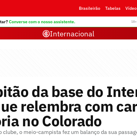
Brasileirão
Tabelas
Vídeo
tar?
Converse com o nosso assistente.
18+ 
Internacional
itão da base do Inter
ue relembra com car
ória no Colorado
 clube, o meio-campista fez um balanço da sua passag