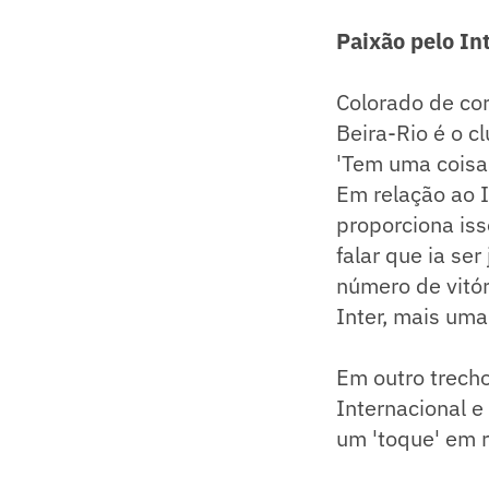
Paixão pelo In
Colorado de cor
Beira-Rio é o c
'Tem uma coisa 
Em relação ao I
proporciona is
falar que ia se
número de vitó
Inter, mais uma v
Em outro trecho
Internacional e
um 'toque' em 