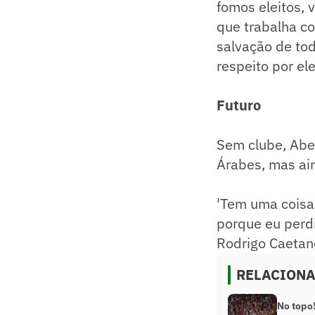
fomos eleitos, 
que trabalha c
salvação de tod
respeito por ele
Futuro
Sem clube, Abe
Árabes, mas ain
'Tem uma coisa
porque eu perdi
Rodrigo Caetan
RELACION
No topo