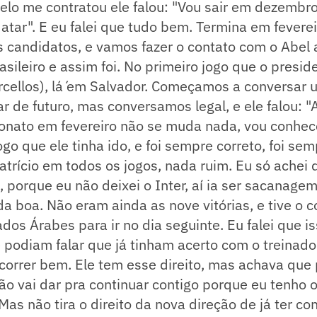
elo me contratou ele falou: "Vou sair em dezembr
tar". E eu falei que tudo bem. Termina em fevere
s candidatos, e vamos fazer o contato com o Abel a
ileiro e assim foi. No primeiro jogo que o presiden
cellos), lá ́em Salvador. Começamos a conversar 
r de futuro, mas conversamos legal, e ele falou: "
nato em fevereiro não se muda nada, vou conhec
ogo que ele tinha ido, e foi sempre correto, foi se
Patrício em todos os jogos, nada ruim. Eu só achei
 porque eu não deixei o Inter, aí ia ser sacanag
a boa. Não eram ainda as nove vitórias, e tive o 
dos Árabes para ir no dia seguinte. Eu falei que is
e podiam falar que já tinham acerto com o treinado
 correr bem. Ele tem esse direito, mas achava qu
ão vai dar pra continuar contigo porque eu tenho 
as não tira o direito da nova direção de já ter c