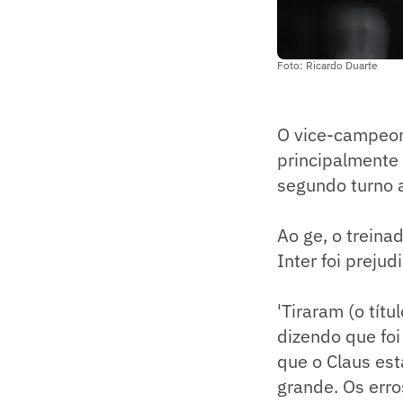
Foto: Ricardo Duarte
O vice-campeona
principalmente 
segundo turno 
Ao ge, o treina
Inter foi preju
'Tiraram (o tít
dizendo que fo
que o Claus est
grande. Os erro