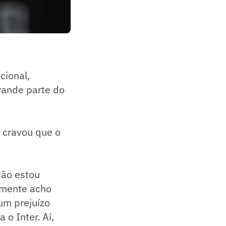
cional,
rande parte do
e cravou que o
Não estou
rmente acho
 um prejuízo
o Inter. Aí,