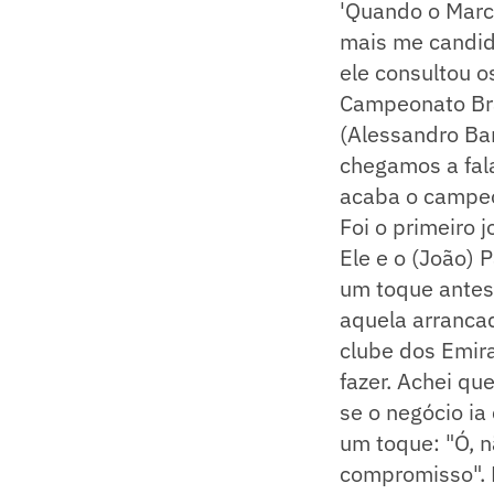
'Quando o Marc
mais me candida
ele consultou o
Campeonato Bras
(Alessandro Bar
chegamos a fala
acaba o campeo
Foi o primeiro j
Ele e o (João) 
um toque antes,
aquela arrancad
clube dos Emira
fazer. Achei qu
se o negócio ia
um toque: "Ó, n
compromisso". M