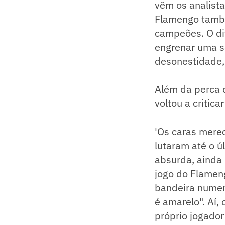
vêm os analist
Flamengo també
campeões. O dif
engrenar uma s
desonestidade, 
Além da perca d
voltou a critica
'Os caras merec
lutaram até o ú
absurda, ainda 
jogo do Flameng
bandeira numero
é amarelo". Aí,
próprio jogado