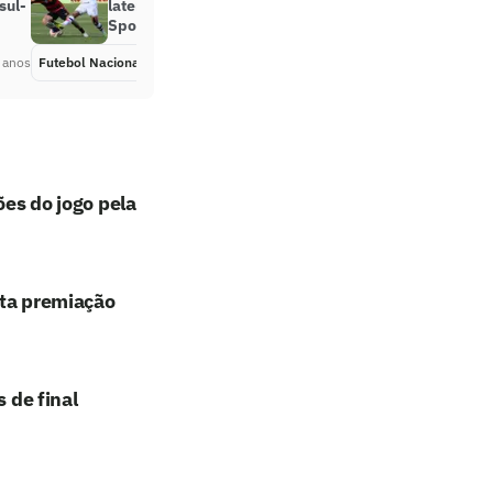
sul-
latente no clássico Santa Cruz x
Sport
 anos
Futebol Nacional
Há 5 anos
ões do jogo pela
lta premiação
 de final