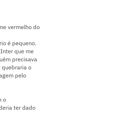
time vermelho do
rio é pequeno.
 Inter que me
guém precisava
r quebraria o
sagem pelo
m o
oderia ter dado