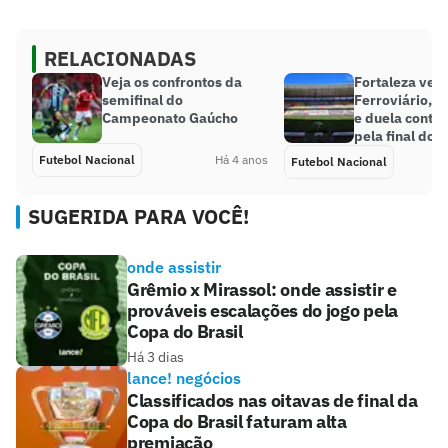
RELACIONADAS
Veja os confrontos da
Fortaleza ven
semifinal do
Ferroviário, se
Campeonato Gaúcho
e duela contr
pela final do 
Futebol Nacional
Há 4 anos
Futebol Nacional
SUGERIDA PARA VOCÊ!
onde assistir
Grêmio x Mirassol: onde assistir e
prováveis escalações do jogo pela
Copa do Brasil
Há 3 dias
lance! negócios
Classificados nas oitavas de final da
Copa do Brasil faturam alta
premiação