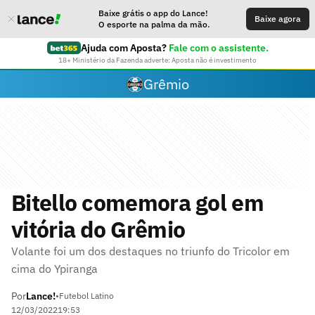
Baixe grátis o app do Lance!
Baixe agora
O esporte na palma da mão.
Ajuda com Aposta?
Fale com o assistente.
18+ Ministério da Fazenda adverte: Aposta não é investimento
Grêmio
Bitello comemora gol em
vitória do Grêmio
Volante foi um dos destaques no triunfo do Tricolor em
cima do Ypiranga
Por
Lance!
•
Futebol Latino
12/03/2022
19:53