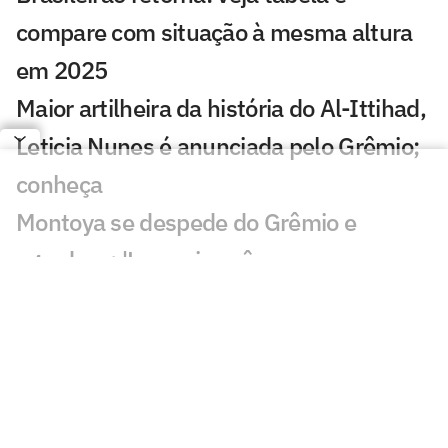
compare com situação à mesma altura
em 2025
Maior artilheira da história do Al-Ittihad,
Leticia Nunes é anunciada pelo Grêmio;
conheça
Montoya se despede do Grêmio e
agradece: 'Levarei vocês sempre no
coração'
Grêmio anuncia contratação de jogador
de Cabo Verde na Copa do Mundo
Torcedores reagem a pênalti de Gabriel