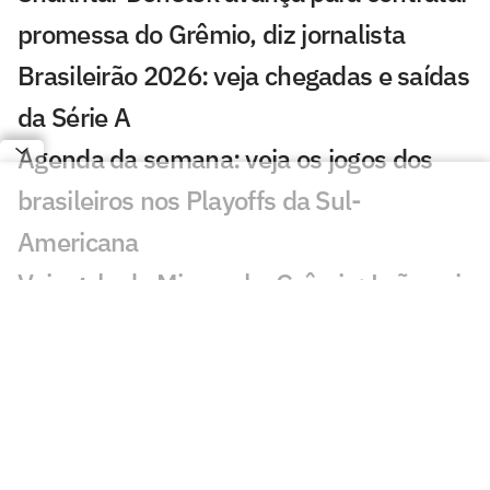
promessa do Grêmio, diz jornalista
Brasileirão 2026: veja chegadas e saídas
da Série A
Agenda da semana: veja os jogos dos
brasileiros nos Playoffs da Sul-
Americana
Veja gols de Mirassol x Grêmio: Leão sai
na frente e Tricolor diminui
Jogos de hoje: quem joga no futebol e
onde assistir ao vivo – sexta
(17/07/2026)