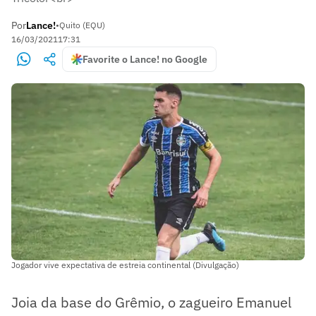
Por
Lance!
•
Quito (EQU)
16/03/2021
17:31
Favorite o Lance! no Google
Jogador vive expectativa de estreia continental (Divulgação)
Joia da base do Grêmio, o zagueiro Emanuel