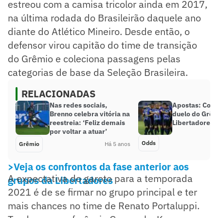
estreou com a camisa tricolor ainda em 2017,
na última rodada do Brasileirão daquele ano
diante do Atlético Mineiro. Desde então, o
defensor virou capitão do time de transição
do Grêmio e coleciona passagens pelas
categorias de base da Seleção Brasileira.
RELACIONADAS
Nas redes sociais,
Apostas: Cota
Brenno celebra vitória na
duelo do Grêm
reestreia: ‘Feliz demais
Libertadores
por voltar a atuar’
Odds
Grêmio
Há 5 anos
>Veja os confrontos da fase anterior aos
A expectativa do garoto para a temporada
grupos da Libertadores
2021 é de se firmar no grupo principal e ter
mais chances no time de Renato Portaluppi.