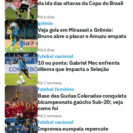
da ida das oitavas da Copa do Brasil
Há 6 dias
grêmio
Veja gols em Mirassol x Grêmio:
Bruno abre o placar e Amuzu empata
Há 6 dias
futebol nacional
10 ou ponta: Gabriel Mec enfrenta
dilema que impacta a Seleção
Há 1 semana
futebol feminino
Base das Gurias Coloradas conquista
bicampeonato gaúcho Sub-20; veja
como foi
Há 1 semana
futebol nacional
Imprensa europeia repercute