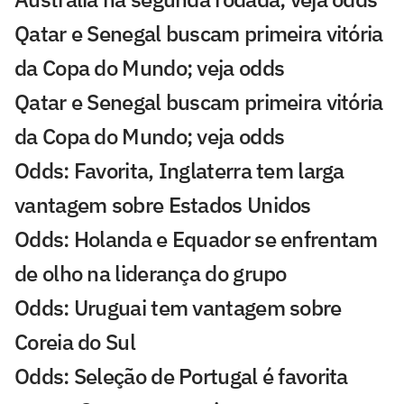
Qatar e Senegal buscam primeira vitória
da Copa do Mundo; veja odds
Qatar e Senegal buscam primeira vitória
da Copa do Mundo; veja odds
Odds: Favorita, Inglaterra tem larga
vantagem sobre Estados Unidos
Odds: Holanda e Equador se enfrentam
de olho na liderança do grupo
Odds: Uruguai tem vantagem sobre
Coreia do Sul
Odds: Seleção de Portugal é favorita