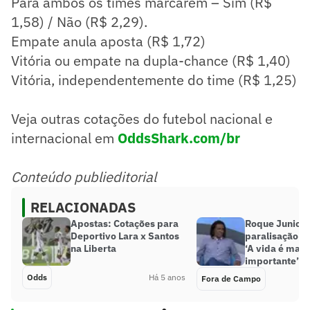
Para ambos os times marcarem – Sim (R$
1,58) / Não (R$ 2,29).
Empate anula aposta (R$ 1,72)
Vitória ou empate na dupla-chance (R$ 1,40)
Vitória, independentemente do time (R$ 1,25)
Veja outras cotações do futebol nacional e
internacional em
OddsShark.com/br
Conteúdo publieditorial
RELACIONADAS
Apostas: Cotações para
Roque Junior 
Deportivo Lara x Santos
paralisação do
na Liberta
‘A vida é mais
importante’
Odds
Há 5 anos
Fora de Campo