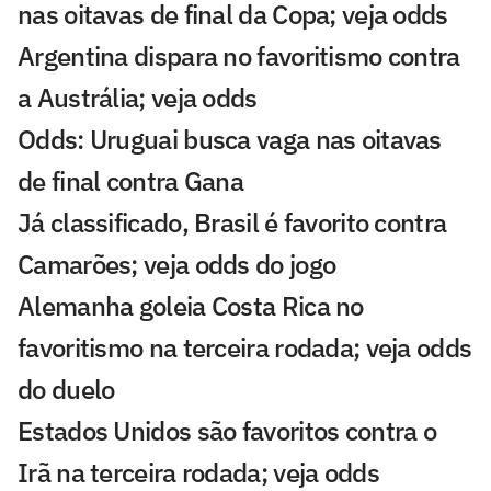
nas oitavas de final da Copa; veja odds
Argentina dispara no favoritismo contra
a Austrália; veja odds
Odds: Uruguai busca vaga nas oitavas
de final contra Gana
Já classificado, Brasil é favorito contra
Camarões; veja odds do jogo
Alemanha goleia Costa Rica no
favoritismo na terceira rodada; veja odds
do duelo
Estados Unidos são favoritos contra o
Irã na terceira rodada; veja odds