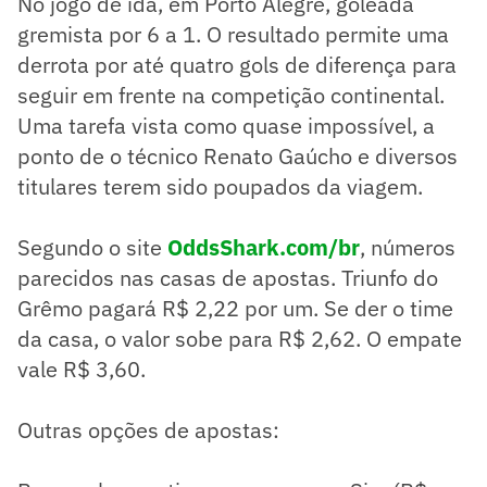
No jogo de ida, em Porto Alegre, goleada
gremista por 6 a 1. O resultado permite uma
derrota por até quatro gols de diferença para
seguir em frente na competição continental.
Uma tarefa vista como quase impossível, a
ponto de o técnico Renato Gaúcho e diversos
titulares terem sido poupados da viagem.
Segundo o site
OddsShark.com/br
, números
parecidos nas casas de apostas. Triunfo do
Grêmo pagará R$ 2,22 por um. Se der o time
da casa, o valor sobe para R$ 2,62. O empate
vale R$ 3,60.
Outras opções de apostas: