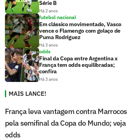
Série B
Há 2 anos
futebol nacional
Em clássico movimentado, Vasco
vence o Flamengo com golaço de
Puma Rodríguez
Há 3 anos
odds
Final da Copa entre Argentina x
França tem odds equilibradas;
confira
Há 3 anos
MAIS LANCE!
França leva vantagem contra Marrocos
pela semifinal da Copa do Mundo; veja
odds