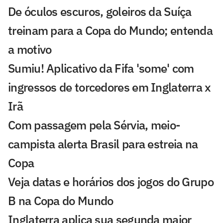
De óculos escuros, goleiros da Suíça
treinam para a Copa do Mundo; entenda
a motivo
Sumiu! Aplicativo da Fifa 'some' com
ingressos de torcedores em Inglaterra x
Irã
Com passagem pela Sérvia, meio-
campista alerta Brasil para estreia na
Copa
Veja datas e horários dos jogos do Grupo
B na Copa do Mundo
Inglaterra aplica sua segunda maior